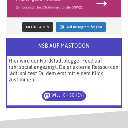
MEHR LADEN
Auf Instagram folgen
NSB AUF MASTODON
Hier wird der Nordstadtblogger Feed auf
ruhr.social angezeigt. Da er externe Ressourcen
lädt, solltest Du dem erst mit einem Klick
zustimmen.
WILL ICH SEHEN!