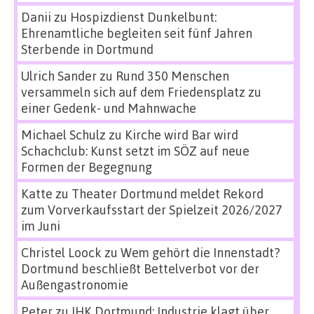
Danii
zu
Hospizdienst Dunkelbunt:
Ehrenamtliche begleiten seit fünf Jahren
Sterbende in Dortmund
Ulrich Sander
zu
Rund 350 Menschen
versammeln sich auf dem Friedensplatz zu
einer Gedenk- und Mahnwache
Michael Schulz
zu
Kirche wird Bar wird
Schachclub: Kunst setzt im SÖZ auf neue
Formen der Begegnung
Katte
zu
Theater Dortmund meldet Rekord
zum Vorverkaufsstart der Spielzeit 2026/2027
im Juni
Christel Loock
zu
Wem gehört die Innenstadt?
Dortmund beschließt Bettelverbot vor der
Außengastronomie
Peter
zu
IHK Dortmund: Industrie klagt über