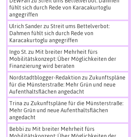
DEWFan
zu
Streit ums Bettelverbot: Dahmen
fühlt sich durch Rede von Karacakurtoglu
angegriffen
Ulrich Sander
zu
Streit ums Bettelverbot:
Dahmen fühlt sich durch Rede von
Karacakurtoglu angegriffen
Ingo St.
zu
Mit breiter Mehrheit fürs
Mobilitätskonzept: Über Möglichkeiten der
Finanzierung wird beraten
Nordstadtblogger-Redaktion
zu
Zukunftspläne
für die Münsterstraße: Mehr Grün und neue
Aufenthaltsflächen angedacht
Trina
zu
Zukunftspläne für die Münsterstraße:
Mehr Grün und neue Aufenthaltsflächen
angedacht
Bebbi
zu
Mit breiter Mehrheit fürs
Mobilitätskonzept: Über Möglichkeiten der