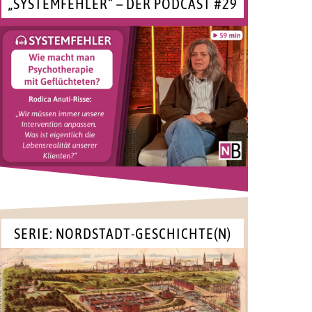
„SYSTEMFEHLER“ – DER PODCAST #29
SERIE: NORDSTADT-GESCHICHTE(N)