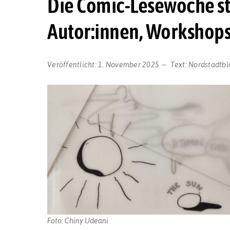
Die Comic-Lesewoche st
Autor:innen, Workshop
Veröffentlicht:
1. November 2025
Text:
Nordstadtbl
Foto: Chiny Udeani