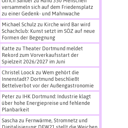
Ulrich Sander
zu
Rund 350 Menschen
versammeln sich auf dem Friedensplatz
zu einer Gedenk- und Mahnwache
Michael Schulz
zu
Kirche wird Bar wird
Schachclub: Kunst setzt im SÖZ auf neue
Formen der Begegnung
Katte
zu
Theater Dortmund meldet
Rekord zum Vorverkaufsstart der
Spielzeit 2026/2027 im Juni
Christel Loock
zu
Wem gehört die
Innenstadt? Dortmund beschließt
Bettelverbot vor der Außengastronomie
Peter
zu
IHK Dortmund: Industrie klagt
über hohe Energiepreise und fehlende
Planbarkeit
Sascha
zu
Fernwärme, Stromnetz und
Digitalisierung: DEW21 stellt die Weichen