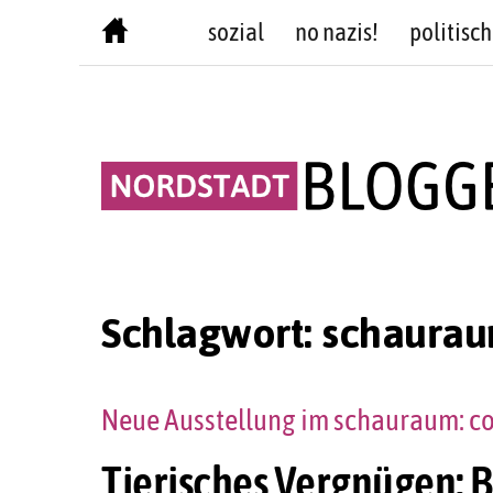
Skip
sozial
no nazis!
politisch
to
content
Schlagwort:
schaurau
Neue Ausstellung im schauraum: co
Tierisches Vergnügen: B