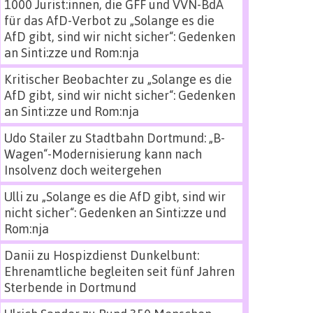
1000 Jurist:innen, die GFF und VVN-BdA
für das AfD-Verbot
zu
„Solange es die
AfD gibt, sind wir nicht sicher“: Gedenken
an Sinti:zze und Rom:nja
Kritischer Beobachter
zu
„Solange es die
AfD gibt, sind wir nicht sicher“: Gedenken
an Sinti:zze und Rom:nja
Udo Stailer
zu
Stadtbahn Dortmund: „B-
Wagen“-Modernisierung kann nach
Insolvenz doch weitergehen
Ulli
zu
„Solange es die AfD gibt, sind wir
nicht sicher“: Gedenken an Sinti:zze und
Rom:nja
Danii
zu
Hospizdienst Dunkelbunt:
Ehrenamtliche begleiten seit fünf Jahren
Sterbende in Dortmund