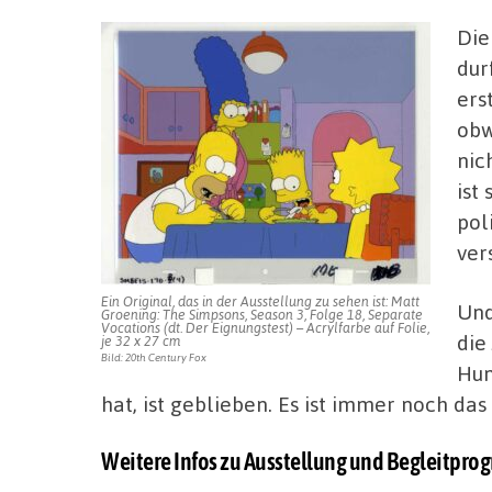
Die
dur
ers
obw
nic
ist
pol
ver
Ein Original, das in der Ausstellung zu sehen ist: Matt
Und
Groening: The Simpsons, Season 3, Folge 18, Separate
Vocations (dt. Der Eignungstest) – Acrylfarbe auf Folie,
die
je 32 x 27 cm
Bild: 20th Century Fox
Hum
hat, ist geblieben. Es ist immer noch das
Weitere Infos zu Ausstellung und Begleitpr