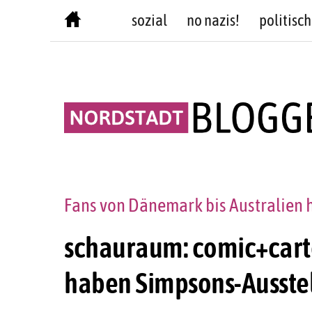
Skip
sozial
no nazis!
politisch
to
content
Fans von Dänemark bis Australien 
schauraum: comic+cart
haben Simpsons-Ausste