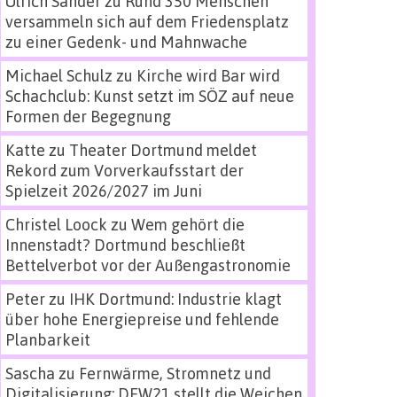
Ulrich Sander
zu
Rund 350 Menschen
versammeln sich auf dem Friedensplatz
zu einer Gedenk- und Mahnwache
Michael Schulz
zu
Kirche wird Bar wird
Schachclub: Kunst setzt im SÖZ auf neue
Formen der Begegnung
Katte
zu
Theater Dortmund meldet
Rekord zum Vorverkaufsstart der
Spielzeit 2026/2027 im Juni
Christel Loock
zu
Wem gehört die
Innenstadt? Dortmund beschließt
Bettelverbot vor der Außengastronomie
Peter
zu
IHK Dortmund: Industrie klagt
über hohe Energiepreise und fehlende
Planbarkeit
Sascha
zu
Fernwärme, Stromnetz und
Digitalisierung: DEW21 stellt die Weichen