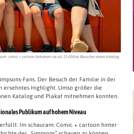
aum: comic + cartoon bekamen sie als 15.000ste Besucher:innen Katalog
impsons-Fans. Der Besuch der Familie in der
n ersehntes Highlight. Umso größer die
:innen Katalog und Plakat mitnehmen konnten.
nationales Publikum auf hohem Niveau
erfüllt: Im schauram: Comic + cartoon hinter
chichte der „Simpsons“ schauen zu können,