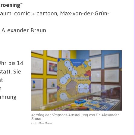
Groening“
uraum: comic + cartoon, Max-von-der-Grün-
r. Alexander Braun
hr bis 14
tatt. Sie
ht
n
ührung
Katalog der Simpsons-Ausstellung von Dr. Alexander
Braun.
Foto: Max Mann