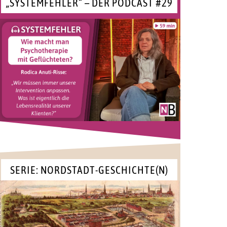
„SYSTEMFEHLER“ – DER PODCAST #29
SERIE: NORDSTADT-GESCHICHTE(N)