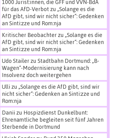
1000 Jurist:innen, die GFF und VVN-BdA
für das AfD-Verbot
zu
„Solange es die
AfD gibt, sind wir nicht sicher“: Gedenken
an Sinti:zze und Rom:nja
Kritischer Beobachter
zu
„Solange es die
AfD gibt, sind wir nicht sicher“: Gedenken
an Sinti:zze und Rom:nja
Udo Stailer
zu
Stadtbahn Dortmund: „B-
Wagen“-Modernisierung kann nach
Insolvenz doch weitergehen
Ulli
zu
„Solange es die AfD gibt, sind wir
nicht sicher“: Gedenken an Sinti:zze und
Rom:nja
Danii
zu
Hospizdienst Dunkelbunt:
Ehrenamtliche begleiten seit fünf Jahren
Sterbende in Dortmund