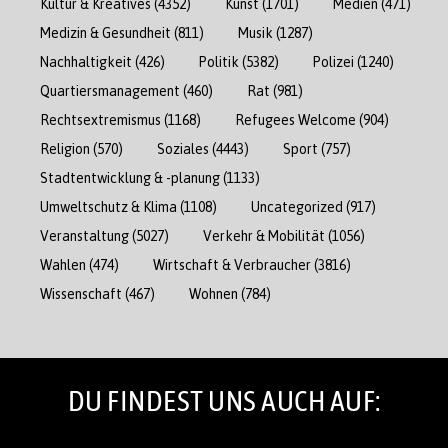
Kultur & Kreatives
(4352)
Kunst
(1701)
Medien
(471)
Medizin & Gesundheit
(811)
Musik
(1287)
Nachhaltigkeit
(426)
Politik
(5382)
Polizei
(1240)
Quartiersmanagement
(460)
Rat
(981)
Rechtsextremismus
(1168)
Refugees Welcome
(904)
Religion
(570)
Soziales
(4443)
Sport
(757)
Stadtentwicklung & -planung
(1133)
Umweltschutz & Klima
(1108)
Uncategorized
(917)
Veranstaltung
(5027)
Verkehr & Mobilität
(1056)
Wahlen
(474)
Wirtschaft & Verbraucher
(3816)
Wissenschaft
(467)
Wohnen
(784)
DU FINDEST UNS AUCH AUF: