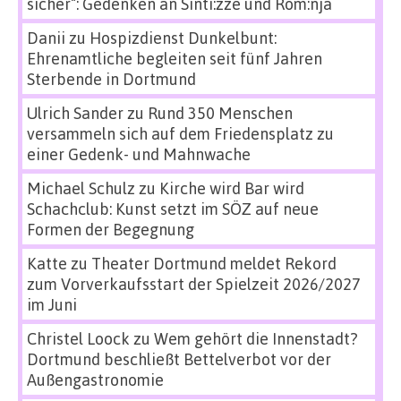
sicher“: Gedenken an Sinti:zze und Rom:nja
Danii
zu
Hospizdienst Dunkelbunt:
Ehrenamtliche begleiten seit fünf Jahren
Sterbende in Dortmund
Ulrich Sander
zu
Rund 350 Menschen
versammeln sich auf dem Friedensplatz zu
einer Gedenk- und Mahnwache
Michael Schulz
zu
Kirche wird Bar wird
Schachclub: Kunst setzt im SÖZ auf neue
Formen der Begegnung
Katte
zu
Theater Dortmund meldet Rekord
zum Vorverkaufsstart der Spielzeit 2026/2027
im Juni
Christel Loock
zu
Wem gehört die Innenstadt?
Dortmund beschließt Bettelverbot vor der
Außengastronomie