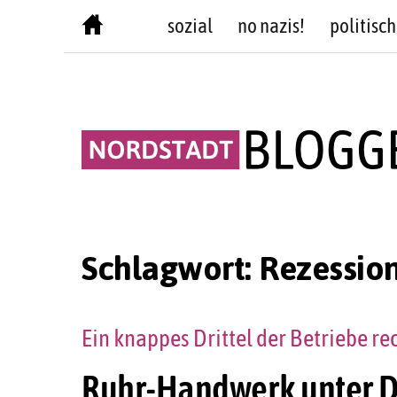
Skip
sozial
no nazis!
politisch
to
content
Schlagwort:
Rezessio
Ein knappes Drittel der Betriebe r
Ruhr-Handwerk unter Dr