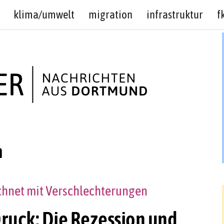
klima/umwelt
migration
infrastruktur
f
n
echnet mit Verschlechterungen
uck: Die Rezession und