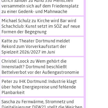
Ulrich Sander
zu
Rund 350 Menschen
versammeln sich auf dem Friedensplatz
zu einer Gedenk- und Mahnwache
Michael Schulz
zu
Kirche wird Bar wird
Schachclub: Kunst setzt im SÖZ auf neue
Formen der Begegnung
Katte
zu
Theater Dortmund meldet
Rekord zum Vorverkaufsstart der
Spielzeit 2026/2027 im Juni
Christel Loock
zu
Wem gehört die
Innenstadt? Dortmund beschließt
Bettelverbot vor der Außengastronomie
Peter
zu
IHK Dortmund: Industrie klagt
über hohe Energiepreise und fehlende
Planbarkeit
Sascha
zu
Fernwärme, Stromnetz und
Digitalisierung: DEW21 stellt die Weichen