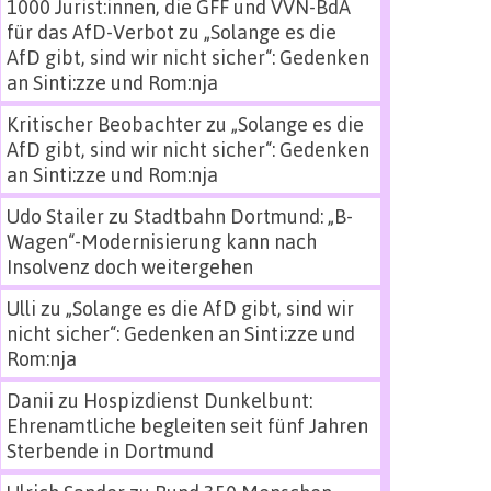
1000 Jurist:innen, die GFF und VVN-BdA
für das AfD-Verbot
zu
„Solange es die
AfD gibt, sind wir nicht sicher“: Gedenken
an Sinti:zze und Rom:nja
Kritischer Beobachter
zu
„Solange es die
AfD gibt, sind wir nicht sicher“: Gedenken
an Sinti:zze und Rom:nja
Udo Stailer
zu
Stadtbahn Dortmund: „B-
Wagen“-Modernisierung kann nach
Insolvenz doch weitergehen
Ulli
zu
„Solange es die AfD gibt, sind wir
nicht sicher“: Gedenken an Sinti:zze und
Rom:nja
Danii
zu
Hospizdienst Dunkelbunt:
Ehrenamtliche begleiten seit fünf Jahren
Sterbende in Dortmund