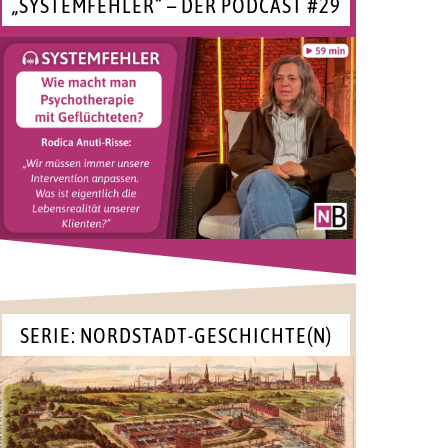
„SYSTEMFEHLER“ – DER PODCAST #29
SERIE: NORDSTADT-GESCHICHTE(N)