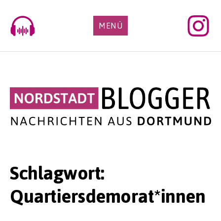
Skip
to
MENÜ
content
Schlagwort:
Quartiersdemorat*innen