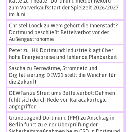
Katte
zu
Theater Dortmund meldet Rekord
zum Vorverkaufsstart der Spielzeit 2026/2027
im Juni
Christel Loock
zu
Wem gehört die Innenstadt?
Dortmund beschließt Bettelverbot vor der
Außengastronomie
Peter
zu
IHK Dortmund: Industrie klagt über
hohe Energiepreise und fehlende Planbarkeit
Sascha
zu
Fernwärme, Stromnetz und
Digitalisierung: DEW21 stellt die Weichen für
die Zukunft
DEWFan
zu
Streit ums Bettelverbot: Dahmen
fühlt sich durch Rede von Karacakurtoglu
angegriffen
Grüne Jugend Dortmund (PM)
zu
Anschlag in
Berlin führt zu einer Überprüfung der
Sicherheitsmaßnahmen beim CSD in Dortmund