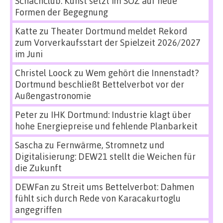
Schachclub: Kunst setzt im SÖZ auf neue
Formen der Begegnung
Katte
zu
Theater Dortmund meldet Rekord
zum Vorverkaufsstart der Spielzeit 2026/2027
im Juni
Christel Loock
zu
Wem gehört die Innenstadt?
Dortmund beschließt Bettelverbot vor der
Außengastronomie
Peter
zu
IHK Dortmund: Industrie klagt über
hohe Energiepreise und fehlende Planbarkeit
Sascha
zu
Fernwärme, Stromnetz und
Digitalisierung: DEW21 stellt die Weichen für
die Zukunft
DEWFan
zu
Streit ums Bettelverbot: Dahmen
fühlt sich durch Rede von Karacakurtoglu
angegriffen