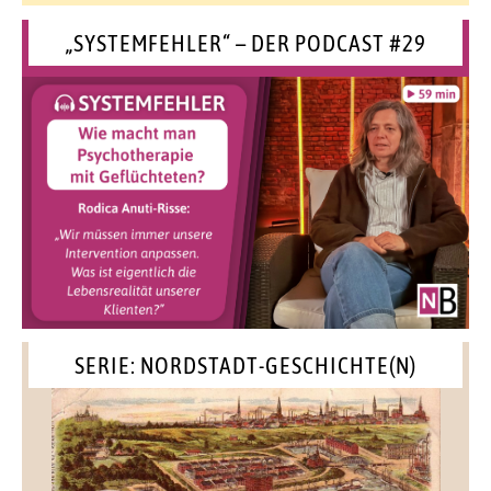
„SYSTEMFEHLER“ – DER PODCAST #29
SERIE: NORDSTADT-GESCHICHTE(N)