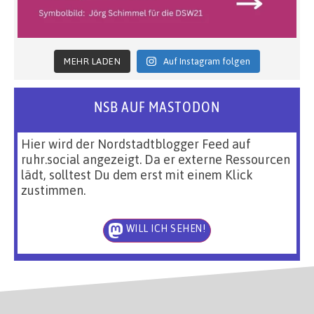
MEHR LADEN
Auf Instagram folgen
NSB AUF MASTODON
Hier wird der Nordstadtblogger Feed auf
ruhr.social angezeigt. Da er externe Ressourcen
lädt, solltest Du dem erst mit einem Klick
zustimmen.
WILL ICH SEHEN!