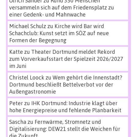
Ulrich Sander
zu
Rund 350 Menschen
versammeln sich auf dem Friedensplatz zu
einer Gedenk- und Mahnwache
Michael Schulz
zu
Kirche wird Bar wird
Schachclub: Kunst setzt im SÖZ auf neue
Formen der Begegnung
Katte
zu
Theater Dortmund meldet Rekord
zum Vorverkaufsstart der Spielzeit 2026/2027
im Juni
Christel Loock
zu
Wem gehört die Innenstadt?
Dortmund beschließt Bettelverbot vor der
Außengastronomie
Peter
zu
IHK Dortmund: Industrie klagt über
hohe Energiepreise und fehlende Planbarkeit
Sascha
zu
Fernwärme, Stromnetz und
Digitalisierung: DEW21 stellt die Weichen für
die Zukunft