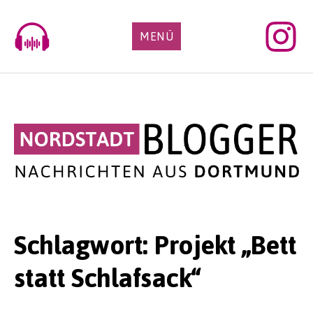
Skip
to
MENÜ
content
Schlagwort:
Projekt „Bett
statt Schlafsack“