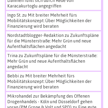
Dahmen fühlt sich durch Rede von
Karacakurtoglu angegriffen
Ingo St.
zu
Mit breiter Mehrheit fürs
Mobilitätskonzept: Über Möglichkeiten der
Finanzierung wird beraten
Nordstadtblogger-Redaktion
zu
Zukunftspläne
für die Münsterstraße: Mehr Grün und neue
Aufenthaltsflächen angedacht
Trina
zu
Zukunftspläne für die Münsterstraße:
Mehr Grün und neue Aufenthaltsflächen
angedacht
Bebbi
zu
Mit breiter Mehrheit fürs
Mobilitätskonzept: Über Möglichkeiten der
Finanzierung wird beraten
Mikrohandel zur Bekämpfung des Offenen
Drogenhandels - Köln und Düsseldorf gehen
voran (PM Grpne & Volt und SPD)
zu
Eine gute