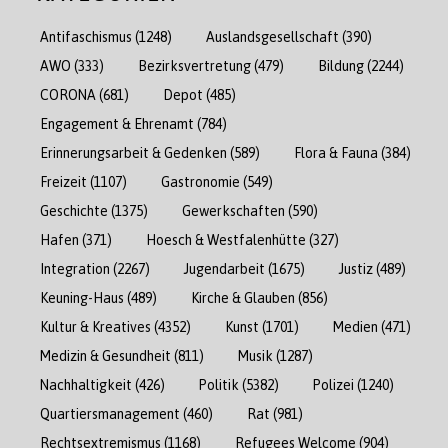
Antifaschismus
(1248)
Auslandsgesellschaft
(390)
AWO
(333)
Bezirksvertretung
(479)
Bildung
(2244)
CORONA
(681)
Depot
(485)
Engagement & Ehrenamt
(784)
Erinnerungsarbeit & Gedenken
(589)
Flora & Fauna
(384)
Freizeit
(1107)
Gastronomie
(549)
Geschichte
(1375)
Gewerkschaften
(590)
Hafen
(371)
Hoesch & Westfalenhütte
(327)
Integration
(2267)
Jugendarbeit
(1675)
Justiz
(489)
Keuning-Haus
(489)
Kirche & Glauben
(856)
Kultur & Kreatives
(4352)
Kunst
(1701)
Medien
(471)
Medizin & Gesundheit
(811)
Musik
(1287)
Nachhaltigkeit
(426)
Politik
(5382)
Polizei
(1240)
Quartiersmanagement
(460)
Rat
(981)
Rechtsextremismus
(1168)
Refugees Welcome
(904)