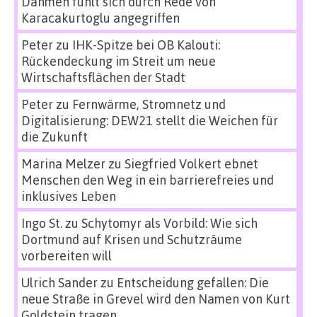
Dahmen fühlt sich durch Rede von
Karacakurtoglu angegriffen
Peter
zu
IHK-Spitze bei OB Kalouti:
Rückendeckung im Streit um neue
Wirtschaftsflächen der Stadt
Peter
zu
Fernwärme, Stromnetz und
Digitalisierung: DEW21 stellt die Weichen für
die Zukunft
Marina Melzer
zu
Siegfried Volkert ebnet
Menschen den Weg in ein barrierefreies und
inklusives Leben
Ingo St.
zu
Schytomyr als Vorbild: Wie sich
Dortmund auf Krisen und Schutzräume
vorbereiten will
Ulrich Sander
zu
Entscheidung gefallen: Die
neue Straße in Grevel wird den Namen von Kurt
Goldstein tragen