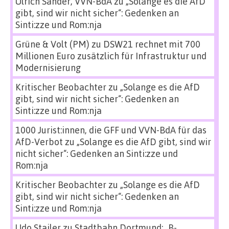
Ulrich Sander, VVN-BdA
zu
„Solange es die AfD
gibt, sind wir nicht sicher“: Gedenken an
Sinti:zze und Rom:nja
Grüne & Volt (PM)
zu
DSW21 rechnet mit 700
Millionen Euro zusätzlich für Infrastruktur und
Modernisierung
Kritischer Beobachter
zu
„Solange es die AfD
gibt, sind wir nicht sicher“: Gedenken an
Sinti:zze und Rom:nja
1000 Jurist:innen, die GFF und VVN-BdA für das
AfD-Verbot
zu
„Solange es die AfD gibt, sind wir
nicht sicher“: Gedenken an Sinti:zze und
Rom:nja
Kritischer Beobachter
zu
„Solange es die AfD
gibt, sind wir nicht sicher“: Gedenken an
Sinti:zze und Rom:nja
Udo Stailer
zu
Stadtbahn Dortmund: „B-