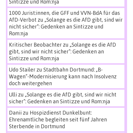
Sinti:zze und Rom:nja
1000 Jurist:innen, die GFF und VVN-BdA für das
AfD-Verbot
zu
„Solange es die AfD gibt, sind wir
nicht sicher“: Gedenken an Sinti:zze und
Rom:nja
Kritischer Beobachter
zu
„Solange es die AfD
gibt, sind wir nicht sicher“: Gedenken an
Sinti:zze und Rom:nja
Udo Stailer
zu
Stadtbahn Dortmund: „B-
Wagen“-Modernisierung kann nach Insolvenz
doch weitergehen
Ulli
zu
„Solange es die AfD gibt, sind wir nicht
sicher“: Gedenken an Sinti:zze und Rom:nja
Danii
zu
Hospizdienst Dunkelbunt:
Ehrenamtliche begleiten seit fünf Jahren
Sterbende in Dortmund