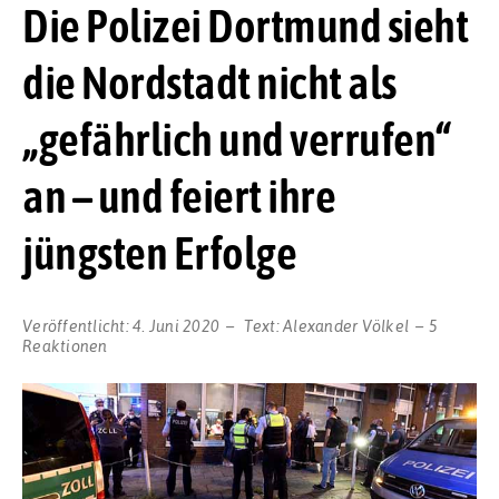
Die Polizei Dortmund sieht
die Nordstadt nicht als
„gefährlich und verrufen“
an – und feiert ihre
jüngsten Erfolge
Veröffentlicht:
4. Juni 2020
Text:
Alexander Völkel
5
Reaktionen