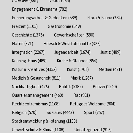
CORONA
(681)
Depot
(485)
Engagement & Ehrenamt
(782)
Erinnerungsarbeit & Gedenken
(589)
Flora & Fauna
(384)
Freizeit
(1105)
Gastronomie
(549)
Geschichte
(1375)
Gewerkschaften
(590)
Hafen
(371)
Hoesch & Westfalenhütte
(327)
Integration
(2267)
Jugendarbeit
(1674)
Justiz
(489)
Keuning-Haus
(489)
Kirche & Glauben
(856)
Kultur & Kreatives
(4352)
Kunst
(1701)
Medien
(471)
Medizin & Gesundheit
(811)
Musik
(1287)
Nachhaltigkeit
(426)
Politik
(5382)
Polizei
(1240)
Quartiersmanagement
(460)
Rat
(981)
Rechtsextremismus
(1168)
Refugees Welcome
(904)
Religion
(570)
Soziales
(4443)
Sport
(757)
Stadtentwicklung & -planung
(1133)
Umweltschutz & Klima
(1108)
Uncategorized
(917)