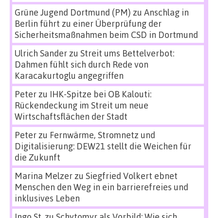
Grüne Jugend Dortmund (PM)
zu
Anschlag in
Berlin führt zu einer Überprüfung der
Sicherheitsmaßnahmen beim CSD in Dortmund
Ulrich Sander
zu
Streit ums Bettelverbot:
Dahmen fühlt sich durch Rede von
Karacakurtoglu angegriffen
Peter
zu
IHK-Spitze bei OB Kalouti:
Rückendeckung im Streit um neue
Wirtschaftsflächen der Stadt
Peter
zu
Fernwärme, Stromnetz und
Digitalisierung: DEW21 stellt die Weichen für
die Zukunft
Marina Melzer
zu
Siegfried Volkert ebnet
Menschen den Weg in ein barrierefreies und
inklusives Leben
Ingo St.
zu
Schytomyr als Vorbild: Wie sich