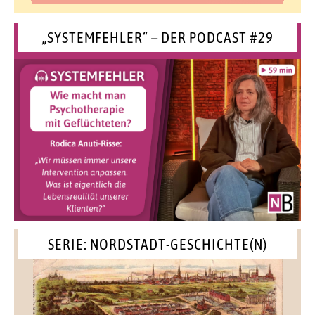
„SYSTEMFEHLER“ – DER PODCAST #29
SERIE: NORDSTADT-GESCHICHTE(N)