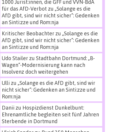
1000 Jurist:innen, die GFF und VVN-BdA
für das AfD-Verbot
zu
„Solange es die
AfD gibt, sind wir nicht sicher“: Gedenken
an Sinti:zze und Rom:nja
Kritischer Beobachter
zu
„Solange es die
AfD gibt, sind wir nicht sicher“: Gedenken
an Sinti:zze und Rom:nja
Udo Stailer
zu
Stadtbahn Dortmund: „B-
Wagen“-Modernisierung kann nach
Insolvenz doch weitergehen
Ulli
zu
„Solange es die AfD gibt, sind wir
nicht sicher“: Gedenken an Sinti:zze und
Rom:nja
Danii
zu
Hospizdienst Dunkelbunt:
Ehrenamtliche begleiten seit fünf Jahren
Sterbende in Dortmund