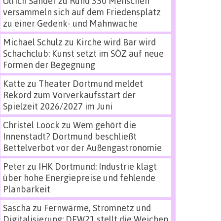
Ulrich Sander
zu
Rund 350 Menschen
versammeln sich auf dem Friedensplatz
zu einer Gedenk- und Mahnwache
Michael Schulz
zu
Kirche wird Bar wird
Schachclub: Kunst setzt im SÖZ auf neue
Formen der Begegnung
Katte
zu
Theater Dortmund meldet
Rekord zum Vorverkaufsstart der
Spielzeit 2026/2027 im Juni
Christel Loock
zu
Wem gehört die
Innenstadt? Dortmund beschließt
Bettelverbot vor der Außengastronomie
Peter
zu
IHK Dortmund: Industrie klagt
über hohe Energiepreise und fehlende
Planbarkeit
Sascha
zu
Fernwärme, Stromnetz und
Digitalisierung: DEW21 stellt die Weichen