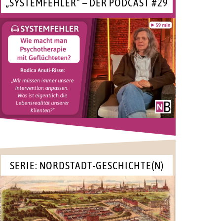
„SYSTEMFEHLER“ – DER PODCAST #29
SERIE: NORDSTADT-GESCHICHTE(N)