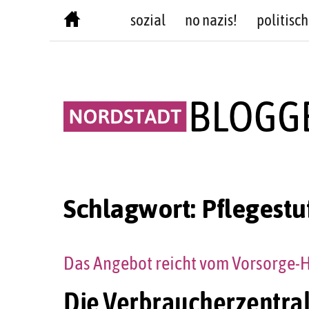
Skip
sozial
no nazis!
politisch
to
content
Schlagwort:
Pflegestu
Das Angebot reicht vom Vorsorge
Die Verbraucherzentra