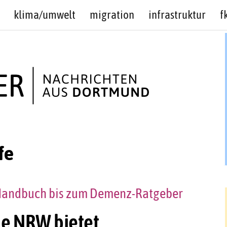
klima/umwelt
migration
infrastruktur
f
fe
-Handbuch bis zum Demenz-Ratgeber
le NRW bietet