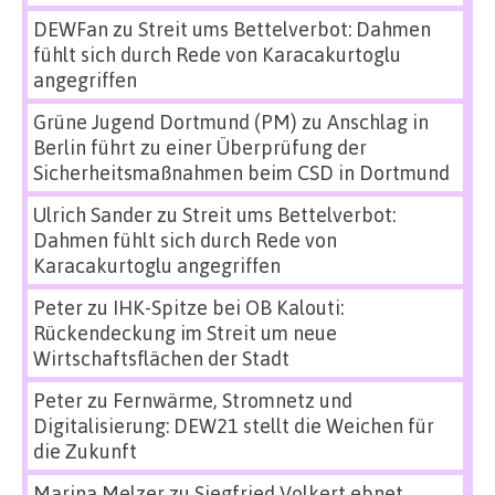
DEWFan
zu
Streit ums Bettelverbot: Dahmen
fühlt sich durch Rede von Karacakurtoglu
angegriffen
Grüne Jugend Dortmund (PM)
zu
Anschlag in
Berlin führt zu einer Überprüfung der
Sicherheitsmaßnahmen beim CSD in Dortmund
Ulrich Sander
zu
Streit ums Bettelverbot:
Dahmen fühlt sich durch Rede von
Karacakurtoglu angegriffen
Peter
zu
IHK-Spitze bei OB Kalouti:
Rückendeckung im Streit um neue
Wirtschaftsflächen der Stadt
Peter
zu
Fernwärme, Stromnetz und
Digitalisierung: DEW21 stellt die Weichen für
die Zukunft
Marina Melzer
zu
Siegfried Volkert ebnet