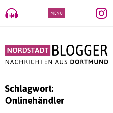
Skip
to
MENÜ
content
Schlagwort:
Onlinehändler