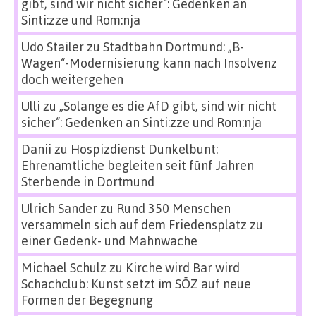
gibt, sind wir nicht sicher“: Gedenken an
Sinti:zze und Rom:nja
Udo Stailer
zu
Stadtbahn Dortmund: „B-
Wagen“-Modernisierung kann nach Insolvenz
doch weitergehen
Ulli
zu
„Solange es die AfD gibt, sind wir nicht
sicher“: Gedenken an Sinti:zze und Rom:nja
Danii
zu
Hospizdienst Dunkelbunt:
Ehrenamtliche begleiten seit fünf Jahren
Sterbende in Dortmund
Ulrich Sander
zu
Rund 350 Menschen
versammeln sich auf dem Friedensplatz zu
einer Gedenk- und Mahnwache
Michael Schulz
zu
Kirche wird Bar wird
Schachclub: Kunst setzt im SÖZ auf neue
Formen der Begegnung