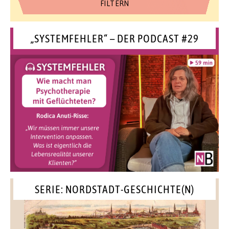
„SYSTEMFEHLER“ – DER PODCAST #29
SERIE: NORDSTADT-GESCHICHTE(N)