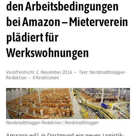
den Arbeitsbedingungen
bei Amazon – Mieterverein
plädiert für
Werkswohnungen
Veröffentlicht:
1. November 2016
Text:
Nordstadtblogger-
Redaktion
4 Reaktionen
Nordstadtblogger-Redaktion | Nordstadtblogger
Amazon will in Dortmund ein neues Logistik-