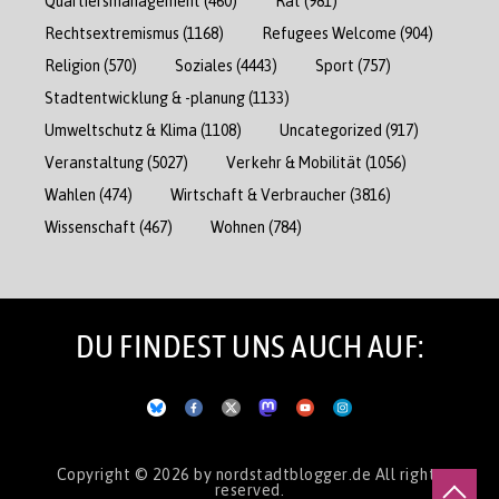
Quartiersmanagement
(460)
Rat
(981)
Rechtsextremismus
(1168)
Refugees Welcome
(904)
Religion
(570)
Soziales
(4443)
Sport
(757)
Stadtentwicklung & -planung
(1133)
Umweltschutz & Klima
(1108)
Uncategorized
(917)
Veranstaltung
(5027)
Verkehr & Mobilität
(1056)
Wahlen
(474)
Wirtschaft & Verbraucher
(3816)
Wissenschaft
(467)
Wohnen
(784)
DU FINDEST UNS AUCH AUF:
Copyright © 2026
by nordstadtblogger.de
All rights
reserved.