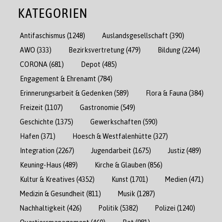
KATEGORIEN
Antifaschismus
(1248)
Auslandsgesellschaft
(390)
AWO
(333)
Bezirksvertretung
(479)
Bildung
(2244)
CORONA
(681)
Depot
(485)
Engagement & Ehrenamt
(784)
Erinnerungsarbeit & Gedenken
(589)
Flora & Fauna
(384)
Freizeit
(1107)
Gastronomie
(549)
Geschichte
(1375)
Gewerkschaften
(590)
Hafen
(371)
Hoesch & Westfalenhütte
(327)
Integration
(2267)
Jugendarbeit
(1675)
Justiz
(489)
Keuning-Haus
(489)
Kirche & Glauben
(856)
Kultur & Kreatives
(4352)
Kunst
(1701)
Medien
(471)
Medizin & Gesundheit
(811)
Musik
(1287)
Nachhaltigkeit
(426)
Politik
(5382)
Polizei
(1240)