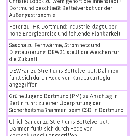
Christel Loock
zu
Wem gehört die Innenstadt?
Dortmund beschließt Bettelverbot vor der
Außengastronomie
Peter
zu
IHK Dortmund: Industrie klagt über
hohe Energiepreise und fehlende Planbarkeit
Sascha
zu
Fernwärme, Stromnetz und
Digitalisierung: DEW21 stellt die Weichen für
die Zukunft
DEWFan
zu
Streit ums Bettelverbot: Dahmen
fühlt sich durch Rede von Karacakurtoglu
angegriffen
Grüne Jugend Dortmund (PM)
zu
Anschlag in
Berlin führt zu einer Überprüfung der
Sicherheitsmaßnahmen beim CSD in Dortmund
Ulrich Sander
zu
Streit ums Bettelverbot:
Dahmen fühlt sich durch Rede von
Karacakurtoglu angegriffen