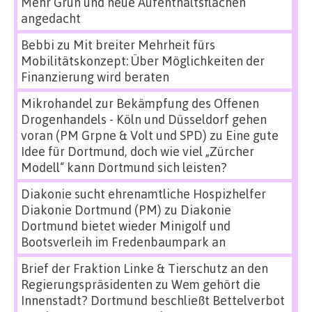
Mehr Grün und neue Aufenthaltsflächen
angedacht
Bebbi
zu
Mit breiter Mehrheit fürs
Mobilitätskonzept: Über Möglichkeiten der
Finanzierung wird beraten
Mikrohandel zur Bekämpfung des Offenen
Drogenhandels - Köln und Düsseldorf gehen
voran (PM Grpne & Volt und SPD)
zu
Eine gute
Idee für Dortmund, doch wie viel „Zürcher
Modell“ kann Dortmund sich leisten?
Diakonie sucht ehrenamtliche Hospizhelfer
Diakonie Dortmund (PM)
zu
Diakonie
Dortmund bietet wieder Minigolf und
Bootsverleih im Fredenbaumpark an
Brief der Fraktion Linke & Tierschutz an den
Regierungspräsidenten
zu
Wem gehört die
Innenstadt? Dortmund beschließt Bettelverbot