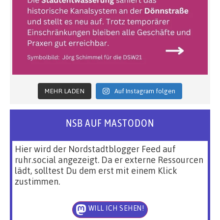
MEHR LADEN
Auf Instagram folgen
NSB AUF MASTODON
Hier wird der Nordstadtblogger Feed auf
ruhr.social angezeigt. Da er externe Ressourcen
lädt, solltest Du dem erst mit einem Klick
zustimmen.
WILL ICH SEHEN!