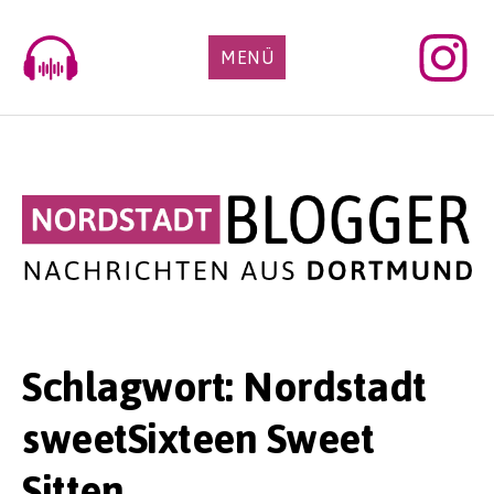
Skip
to
MENÜ
content
Schlagwort:
Nordstadt
sweetSixteen Sweet
Sitten