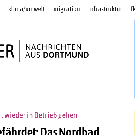
klima/umwelt
migration
infrastruktur
f
t wieder in Betrieb gehen
gefährdet: Das Nordbad