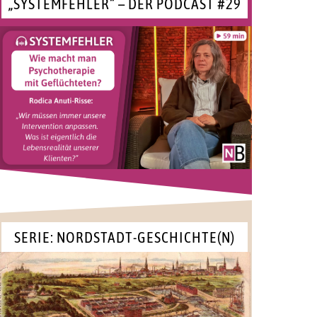
„SYSTEMFEHLER“ – DER PODCAST #29
SERIE: NORDSTADT-GESCHICHTE(N)