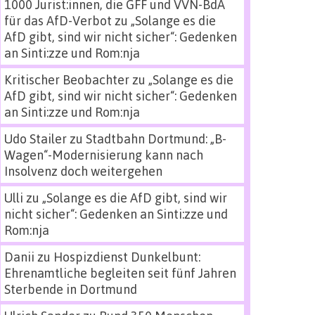
1000 Jurist:innen, die GFF und VVN-BdA
für das AfD-Verbot
zu
„Solange es die
AfD gibt, sind wir nicht sicher“: Gedenken
an Sinti:zze und Rom:nja
Kritischer Beobachter
zu
„Solange es die
AfD gibt, sind wir nicht sicher“: Gedenken
an Sinti:zze und Rom:nja
Udo Stailer
zu
Stadtbahn Dortmund: „B-
Wagen“-Modernisierung kann nach
Insolvenz doch weitergehen
Ulli
zu
„Solange es die AfD gibt, sind wir
nicht sicher“: Gedenken an Sinti:zze und
Rom:nja
Danii
zu
Hospizdienst Dunkelbunt:
Ehrenamtliche begleiten seit fünf Jahren
Sterbende in Dortmund