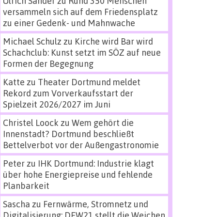
Ulrich Sander
zu
Rund 350 Menschen
versammeln sich auf dem Friedensplatz
zu einer Gedenk- und Mahnwache
Michael Schulz
zu
Kirche wird Bar wird
Schachclub: Kunst setzt im SÖZ auf neue
Formen der Begegnung
Katte
zu
Theater Dortmund meldet
Rekord zum Vorverkaufsstart der
Spielzeit 2026/2027 im Juni
Christel Loock
zu
Wem gehört die
Innenstadt? Dortmund beschließt
Bettelverbot vor der Außengastronomie
Peter
zu
IHK Dortmund: Industrie klagt
über hohe Energiepreise und fehlende
Planbarkeit
Sascha
zu
Fernwärme, Stromnetz und
Digitalisierung: DEW21 stellt die Weichen