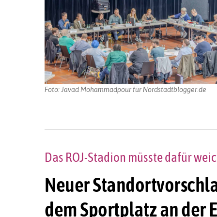
Foto: Javad Mohammadpour für Nordstadtblogger.de
Das ROJ-Stadion müsste dafür weich
Neuer Standortvorschla
dem Sportplatz an der 