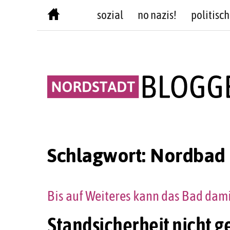
Skip
sozial
no nazis!
politisch
to
content
Schlagwort:
Nordbad
Bis auf Weiteres kann das Bad dami
Standsicherheit nicht 