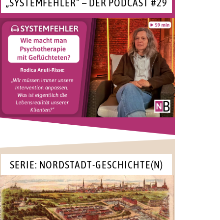
„SYSTEMFEHLER“ – DER PODCAST #29
SERIE: NORDSTADT-GESCHICHTE(N)