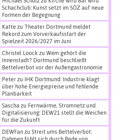
Michael Schulz
zu
Kirche wird Bar wird
Schachclub: Kunst setzt im SÖZ auf neue
Formen der Begegnung
Katte
zu
Theater Dortmund meldet
Rekord zum Vorverkaufsstart der
Spielzeit 2026/2027 im Juni
Christel Loock
zu
Wem gehört die
Innenstadt? Dortmund beschließt
Bettelverbot vor der Außengastronomie
Peter
zu
IHK Dortmund: Industrie klagt
über hohe Energiepreise und fehlende
Planbarkeit
Sascha
zu
Fernwärme, Stromnetz und
Digitalisierung: DEW21 stellt die Weichen
für die Zukunft
DEWFan
zu
Streit ums Bettelverbot:
Dahmen fühlt sich durch Rede von