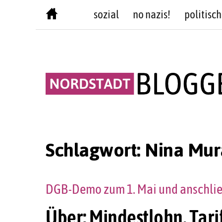
Skip
sozial
no nazis!
politisch
to
content
Schlagwort:
Nina Mur
DGB-Demo zum 1. Mai und anschlie
Über: Mindestlohn, Tari