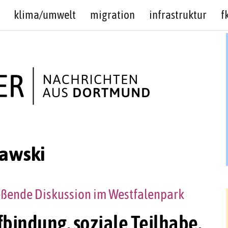
klima/umwelt
migration
infrastruktur
f
awski
ßende Diskussion im Westfalenpark
fbindung, soziale Teilhabe,