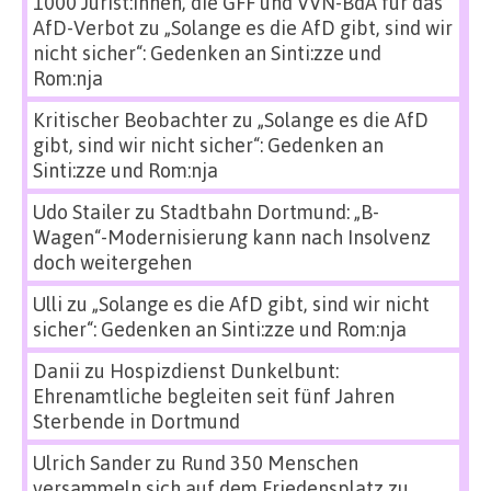
1000 Jurist:innen, die GFF und VVN-BdA für das
AfD-Verbot
zu
„Solange es die AfD gibt, sind wir
nicht sicher“: Gedenken an Sinti:zze und
Rom:nja
Kritischer Beobachter
zu
„Solange es die AfD
gibt, sind wir nicht sicher“: Gedenken an
Sinti:zze und Rom:nja
Udo Stailer
zu
Stadtbahn Dortmund: „B-
Wagen“-Modernisierung kann nach Insolvenz
doch weitergehen
Ulli
zu
„Solange es die AfD gibt, sind wir nicht
sicher“: Gedenken an Sinti:zze und Rom:nja
Danii
zu
Hospizdienst Dunkelbunt:
Ehrenamtliche begleiten seit fünf Jahren
Sterbende in Dortmund
Ulrich Sander
zu
Rund 350 Menschen
versammeln sich auf dem Friedensplatz zu