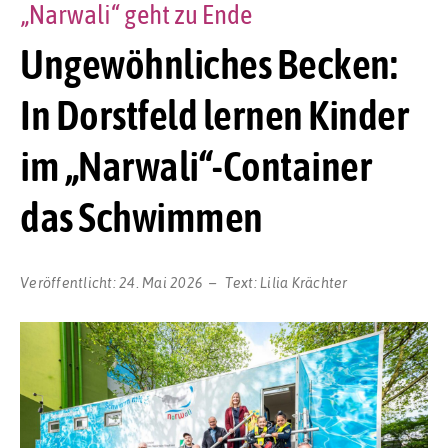
„Narwali“ geht zu Ende
Ungewöhnliches Becken:
In Dorstfeld lernen Kinder
im „Narwali“-Container
das Schwimmen
Veröffentlicht:
24. Mai 2026
Text:
Lilia Krächter