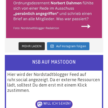
MEHR LADEN
Auf Instagram folgen
NSB AUF MASTODON
Hier wird der Nordstadtblogger Feed auf
ruhr.social angezeigt. Da er externe Ressourcen
lädt, solltest Du dem erst mit einem Klick
zustimmen.
WILL ICH SEHEN!