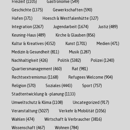
Freizeit
(1105)
Gastronomie
(549)
Geschichte
(1375)
Gewerkschaften
(590)
Hafen
(371)
Hoesch & Westfalenhütte
(327)
Integration
(2267)
Jugendarbeit
(1674)
Justiz
(489)
Keuning-Haus
(489)
Kirche & Glauben
(856)
Kultur & Kreatives
(4352)
Kunst
(1701)
Medien
(471)
Medizin & Gesundheit
(811)
Musik
(1287)
Nachhaltigkeit
(426)
Politik
(5382)
Polizei
(1240)
Quartiersmanagement
(460)
Rat
(981)
Rechtsextremismus
(1168)
Refugees Welcome
(904)
Religion
(570)
Soziales
(4443)
Sport
(757)
Stadtentwicklung & -planung
(1133)
Umweltschutz & Klima
(1108)
Uncategorized
(917)
Veranstaltung
(5027)
Verkehr & Mobilität
(1056)
Wahlen
(474)
Wirtschaft & Verbraucher
(3816)
Wissenschaft
(467)
Wohnen
(784)