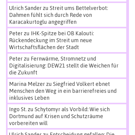
Ulrich Sander
zu
Streit ums Bettelverbot:
Dahmen fühlt sich durch Rede von
Karacakurtoglu angegriffen
Peter
zu
IHK-Spitze bei OB Kalouti:
Rückendeckung im Streit um neue
Wirtschaftsflächen der Stadt
Peter
zu
Fernwärme, Stromnetz und
Digitalisierung: DEW21 stellt die Weichen für
die Zukunft
Marina Melzer
zu
Siegfried Volkert ebnet
Menschen den Weg in ein barrierefreies und
inklusives Leben
Ingo St.
zu
Schytomyr als Vorbild: Wie sich
Dortmund auf Krisen und Schutzräume
vorbereiten will
Ulrich Sander
zu
Entscheidung gefallen: Die