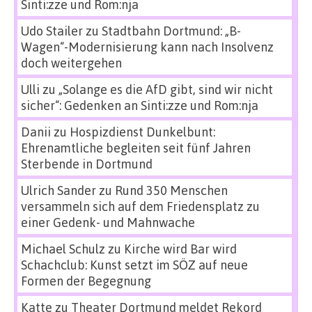
Sinti:zze und Rom:nja
Udo Stailer
zu
Stadtbahn Dortmund: „B-
Wagen“-Modernisierung kann nach Insolvenz
doch weitergehen
Ulli
zu
„Solange es die AfD gibt, sind wir nicht
sicher“: Gedenken an Sinti:zze und Rom:nja
Danii
zu
Hospizdienst Dunkelbunt:
Ehrenamtliche begleiten seit fünf Jahren
Sterbende in Dortmund
Ulrich Sander
zu
Rund 350 Menschen
versammeln sich auf dem Friedensplatz zu
einer Gedenk- und Mahnwache
Michael Schulz
zu
Kirche wird Bar wird
Schachclub: Kunst setzt im SÖZ auf neue
Formen der Begegnung
Katte
zu
Theater Dortmund meldet Rekord