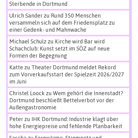
Sterbende in Dortmund
Ulrich Sander
zu
Rund 350 Menschen
versammeln sich auf dem Friedensplatz zu
einer Gedenk- und Mahnwache
Michael Schulz
zu
Kirche wird Bar wird
Schachclub: Kunst setzt im SÖZ auf neue
Formen der Begegnung
Katte
zu
Theater Dortmund meldet Rekord
zum Vorverkaufsstart der Spielzeit 2026/2027
im Juni
Christel Loock
zu
Wem gehört die Innenstadt?
Dortmund beschließt Bettelverbot vor der
Außengastronomie
Peter
zu
IHK Dortmund: Industrie klagt über
hohe Energiepreise und fehlende Planbarkeit
Sascha
zu
Fernwärme, Stromnetz und