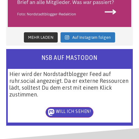
MEHR LADEN
Auf Instagram folgen
NSB AUF MASTODON
Hier wird der Nordstadtblogger Feed auf
ruhr.social angezeigt. Da er externe Ressourcen
lädt, solltest Du dem erst mit einem Klick
zustimmen.
WILL ICH SEHEN!