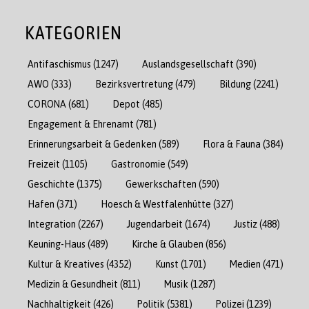
KATEGORIEN
Antifaschismus
(1247)
Auslandsgesellschaft
(390)
AWO
(333)
Bezirksvertretung
(479)
Bildung
(2241)
CORONA
(681)
Depot
(485)
Engagement & Ehrenamt
(781)
Erinnerungsarbeit & Gedenken
(589)
Flora & Fauna
(384)
Freizeit
(1105)
Gastronomie
(549)
Geschichte
(1375)
Gewerkschaften
(590)
Hafen
(371)
Hoesch & Westfalenhütte
(327)
Integration
(2267)
Jugendarbeit
(1674)
Justiz
(488)
Keuning-Haus
(489)
Kirche & Glauben
(856)
Kultur & Kreatives
(4352)
Kunst
(1701)
Medien
(471)
Medizin & Gesundheit
(811)
Musik
(1287)
Nachhaltigkeit
(426)
Politik
(5381)
Polizei
(1239)