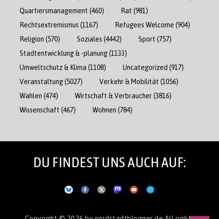
Quartiersmanagement
(460)
Rat
(981)
Rechtsextremismus
(1167)
Refugees Welcome
(904)
Religion
(570)
Soziales
(4442)
Sport
(757)
Stadtentwicklung & -planung
(1133)
Umweltschutz & Klima
(1108)
Uncategorized
(917)
Veranstaltung
(5027)
Verkehr & Mobilität
(1056)
Wahlen
(474)
Wirtschaft & Verbraucher
(3816)
Wissenschaft
(467)
Wohnen
(784)
DU FINDEST UNS AUCH AUF:
Copyright © 2026
by nordstadtblogger.de
All rights