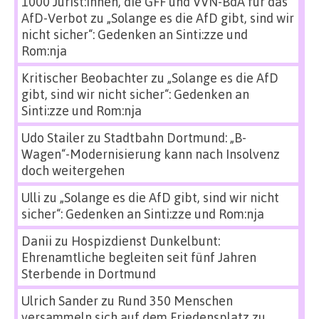
1000 Jurist:innen, die GFF und VVN-BdA für das
AfD-Verbot
zu
„Solange es die AfD gibt, sind wir
nicht sicher“: Gedenken an Sinti:zze und
Rom:nja
Kritischer Beobachter
zu
„Solange es die AfD
gibt, sind wir nicht sicher“: Gedenken an
Sinti:zze und Rom:nja
Udo Stailer
zu
Stadtbahn Dortmund: „B-
Wagen“-Modernisierung kann nach Insolvenz
doch weitergehen
Ulli
zu
„Solange es die AfD gibt, sind wir nicht
sicher“: Gedenken an Sinti:zze und Rom:nja
Danii
zu
Hospizdienst Dunkelbunt:
Ehrenamtliche begleiten seit fünf Jahren
Sterbende in Dortmund
Ulrich Sander
zu
Rund 350 Menschen
versammeln sich auf dem Friedensplatz zu