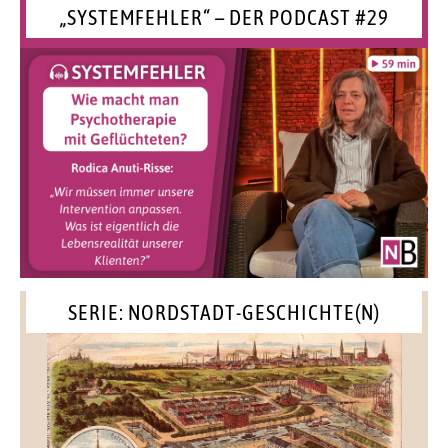
„SYSTEMFEHLER“ – DER PODCAST #29
SERIE: NORDSTADT-GESCHICHTE(N)