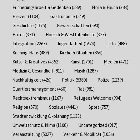
Erinnerungsarbeit & Gedenken
(589)
Flora & Fauna
(383)
Freizeit
(1104)
Gastronomie
(549)
Geschichte
(1375)
Gewerkschaften
(590)
Hafen
(371)
Hoesch & Westfalenhütte
(327)
Integration
(2267)
Jugendarbeit
(1674)
Justiz
(488)
Keuning-Haus
(489)
Kirche & Glauben
(856)
Kultur & Kreatives
(4352)
Kunst
(1701)
Medien
(471)
Medizin & Gesundheit
(811)
Musik
(1287)
Nachhaltigkeit
(426)
Politik
(5380)
Polizei
(1239)
Quartiersmanagement
(460)
Rat
(981)
Rechtsextremismus
(1167)
Refugees Welcome
(904)
Religion
(570)
Soziales
(4441)
Sport
(757)
Stadtentwicklung & -planung
(1133)
Umweltschutz & Klima
(1108)
Uncategorized
(917)
Veranstaltung
(5027)
Verkehr & Mobilität
(1056)