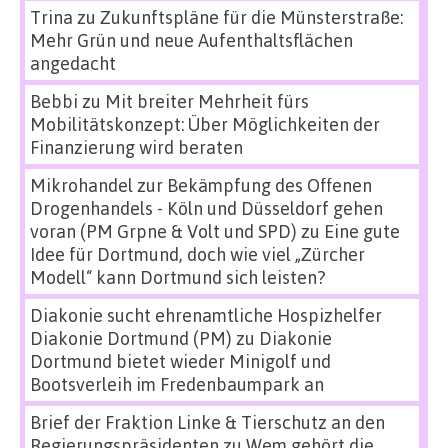
Trina
zu
Zukunftspläne für die Münsterstraße:
Mehr Grün und neue Aufenthaltsflächen
angedacht
Bebbi
zu
Mit breiter Mehrheit fürs
Mobilitätskonzept: Über Möglichkeiten der
Finanzierung wird beraten
Mikrohandel zur Bekämpfung des Offenen
Drogenhandels - Köln und Düsseldorf gehen
voran (PM Grpne & Volt und SPD)
zu
Eine gute
Idee für Dortmund, doch wie viel „Zürcher
Modell“ kann Dortmund sich leisten?
Diakonie sucht ehrenamtliche Hospizhelfer
Diakonie Dortmund (PM)
zu
Diakonie
Dortmund bietet wieder Minigolf und
Bootsverleih im Fredenbaumpark an
Brief der Fraktion Linke & Tierschutz an den
Regierungspräsidenten
zu
Wem gehört die