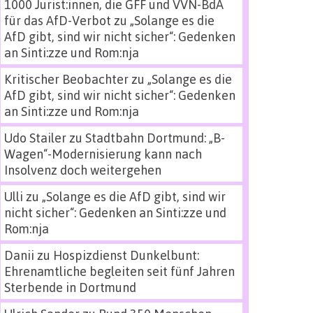
1000 Jurist:innen, die GFF und VVN-BdA
für das AfD-Verbot
zu
„Solange es die
AfD gibt, sind wir nicht sicher“: Gedenken
an Sinti:zze und Rom:nja
Kritischer Beobachter
zu
„Solange es die
AfD gibt, sind wir nicht sicher“: Gedenken
an Sinti:zze und Rom:nja
Udo Stailer
zu
Stadtbahn Dortmund: „B-
Wagen“-Modernisierung kann nach
Insolvenz doch weitergehen
Ulli
zu
„Solange es die AfD gibt, sind wir
nicht sicher“: Gedenken an Sinti:zze und
Rom:nja
Danii
zu
Hospizdienst Dunkelbunt:
Ehrenamtliche begleiten seit fünf Jahren
Sterbende in Dortmund