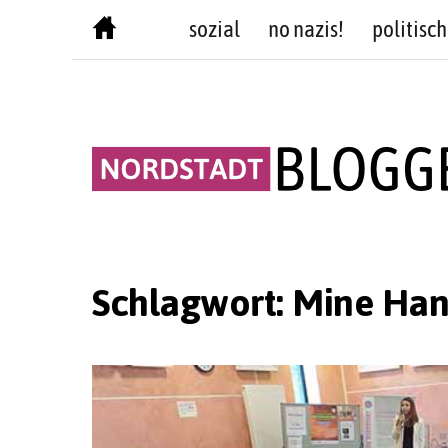
Skip
sozial
no nazis!
politisch
to
content
Schlagwort:
Mine Han