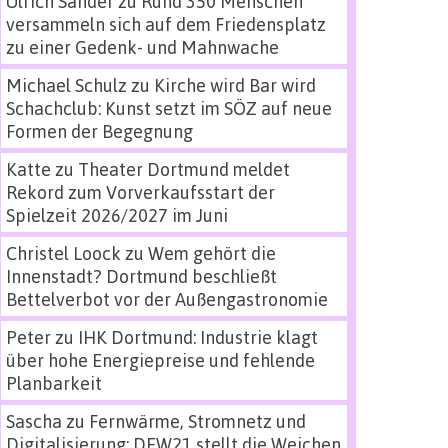
Ulrich Sander
zu
Rund 350 Menschen
versammeln sich auf dem Friedensplatz
zu einer Gedenk- und Mahnwache
Michael Schulz
zu
Kirche wird Bar wird
Schachclub: Kunst setzt im SÖZ auf neue
Formen der Begegnung
Katte
zu
Theater Dortmund meldet
Rekord zum Vorverkaufsstart der
Spielzeit 2026/2027 im Juni
Christel Loock
zu
Wem gehört die
Innenstadt? Dortmund beschließt
Bettelverbot vor der Außengastronomie
Peter
zu
IHK Dortmund: Industrie klagt
über hohe Energiepreise und fehlende
Planbarkeit
Sascha
zu
Fernwärme, Stromnetz und
Digitalisierung: DEW21 stellt die Weichen