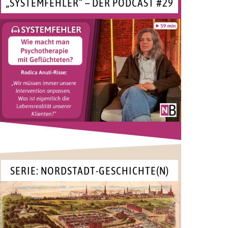
„SYSTEMFEHLER“ – DER PODCAST #29
SERIE: NORDSTADT-GESCHICHTE(N)