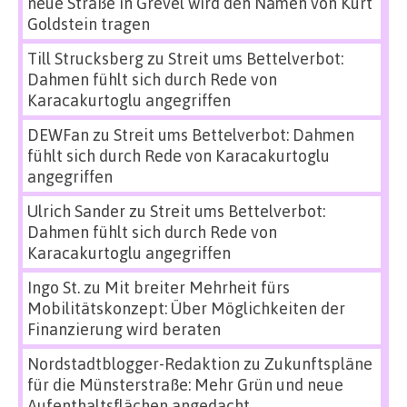
neue Straße in Grevel wird den Namen von Kurt
Goldstein tragen
Till Strucksberg
zu
Streit ums Bettelverbot:
Dahmen fühlt sich durch Rede von
Karacakurtoglu angegriffen
DEWFan
zu
Streit ums Bettelverbot: Dahmen
fühlt sich durch Rede von Karacakurtoglu
angegriffen
Ulrich Sander
zu
Streit ums Bettelverbot:
Dahmen fühlt sich durch Rede von
Karacakurtoglu angegriffen
Ingo St.
zu
Mit breiter Mehrheit fürs
Mobilitätskonzept: Über Möglichkeiten der
Finanzierung wird beraten
Nordstadtblogger-Redaktion
zu
Zukunftspläne
für die Münsterstraße: Mehr Grün und neue
Aufenthaltsflächen angedacht