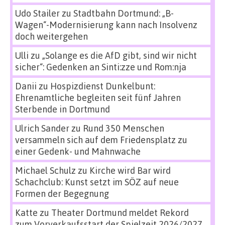
Udo Stailer
zu
Stadtbahn Dortmund: „B-
Wagen“-Modernisierung kann nach Insolvenz
doch weitergehen
Ulli
zu
„Solange es die AfD gibt, sind wir nicht
sicher“: Gedenken an Sinti:zze und Rom:nja
Danii
zu
Hospizdienst Dunkelbunt:
Ehrenamtliche begleiten seit fünf Jahren
Sterbende in Dortmund
Ulrich Sander
zu
Rund 350 Menschen
versammeln sich auf dem Friedensplatz zu
einer Gedenk- und Mahnwache
Michael Schulz
zu
Kirche wird Bar wird
Schachclub: Kunst setzt im SÖZ auf neue
Formen der Begegnung
Katte
zu
Theater Dortmund meldet Rekord
zum Vorverkaufsstart der Spielzeit 2026/2027