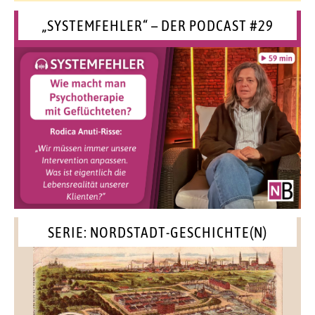
„SYSTEMFEHLER“ – DER PODCAST #29
SERIE: NORDSTADT-GESCHICHTE(N)