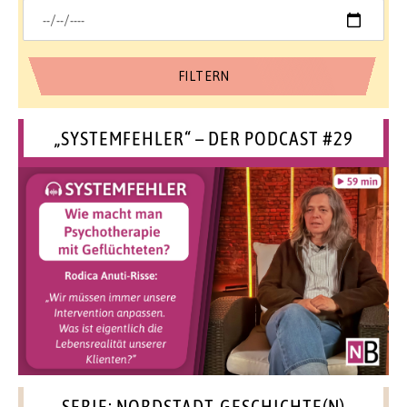
„SYSTEMFEHLER“ – DER PODCAST #29
SERIE: NORDSTADT-GESCHICHTE(N)