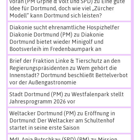
voran (PM Grpne & Volt und SPD)
zu
Eine gute
Idee für Dortmund, doch wie viel „Zürcher
Modell“ kann Dortmund sich leisten?
Diakonie sucht ehrenamtliche Hospizhelfer
Diakonie Dortmund (PM)
zu
Diakonie
Dortmund bietet wieder Minigolf und
Bootsverleih im Fredenbaumpark an
Brief der Fraktion Linke & Tierschutz an den
Regierungspräsidenten
zu
Wem gehört die
Innenstadt? Dortmund beschließt Bettelverbot
vor der Außengastronomie
Stadt Dortmund (PM)
zu
Westfalenpark stellt
Jahresprogramm 2026 vor
Weltacker Dortmund (PM)
zu
Eröffnung in
Dortmund: Der Weltacker am Schultenhof
startet in seine erste Saison
MdL Anja Butschkau (SPD) (PM)
zu
Mission