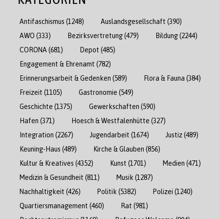
Antifaschismus
(1248)
Auslandsgesellschaft
(390)
AWO
(333)
Bezirksvertretung
(479)
Bildung
(2244)
CORONA
(681)
Depot
(485)
Engagement & Ehrenamt
(782)
Erinnerungsarbeit & Gedenken
(589)
Flora & Fauna
(384)
Freizeit
(1105)
Gastronomie
(549)
Geschichte
(1375)
Gewerkschaften
(590)
Hafen
(371)
Hoesch & Westfalenhütte
(327)
Integration
(2267)
Jugendarbeit
(1674)
Justiz
(489)
Keuning-Haus
(489)
Kirche & Glauben
(856)
Kultur & Kreatives
(4352)
Kunst
(1701)
Medien
(471)
Medizin & Gesundheit
(811)
Musik
(1287)
Nachhaltigkeit
(426)
Politik
(5382)
Polizei
(1240)
Quartiersmanagement
(460)
Rat
(981)