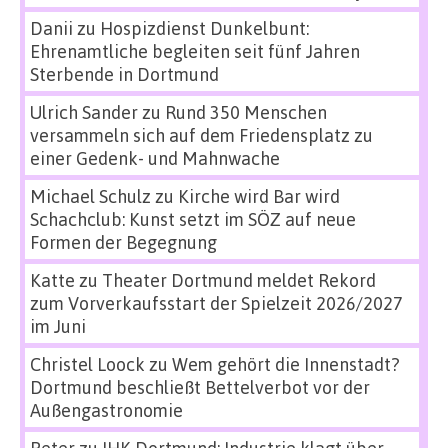
Danii
zu
Hospizdienst Dunkelbunt:
Ehrenamtliche begleiten seit fünf Jahren
Sterbende in Dortmund
Ulrich Sander
zu
Rund 350 Menschen
versammeln sich auf dem Friedensplatz zu
einer Gedenk- und Mahnwache
Michael Schulz
zu
Kirche wird Bar wird
Schachclub: Kunst setzt im SÖZ auf neue
Formen der Begegnung
Katte
zu
Theater Dortmund meldet Rekord
zum Vorverkaufsstart der Spielzeit 2026/2027
im Juni
Christel Loock
zu
Wem gehört die Innenstadt?
Dortmund beschließt Bettelverbot vor der
Außengastronomie
Peter
zu
IHK Dortmund: Industrie klagt über