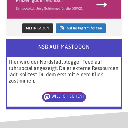
MEHR LADEN
Auf Instagram folgen
NSB AUF MASTODON
Hier wird der Nordstadtblogger Feed auf
ruhr.social angezeigt. Da er externe Ressourcen
lädt, solltest Du dem erst mit einem Klick
zustimmen.
WILL ICH SEHEN!