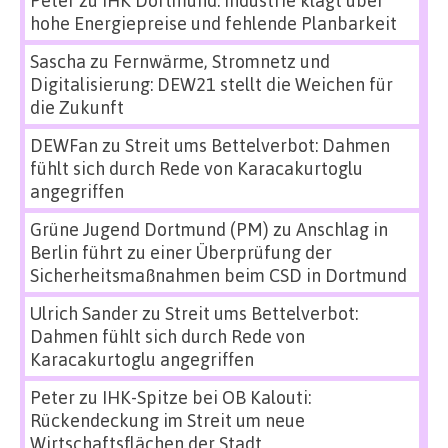
hohe Energiepreise und fehlende Planbarkeit
Sascha
zu
Fernwärme, Stromnetz und
Digitalisierung: DEW21 stellt die Weichen für
die Zukunft
DEWFan
zu
Streit ums Bettelverbot: Dahmen
fühlt sich durch Rede von Karacakurtoglu
angegriffen
Grüne Jugend Dortmund (PM)
zu
Anschlag in
Berlin führt zu einer Überprüfung der
Sicherheitsmaßnahmen beim CSD in Dortmund
Ulrich Sander
zu
Streit ums Bettelverbot:
Dahmen fühlt sich durch Rede von
Karacakurtoglu angegriffen
Peter
zu
IHK-Spitze bei OB Kalouti:
Rückendeckung im Streit um neue
Wirtschaftsflächen der Stadt