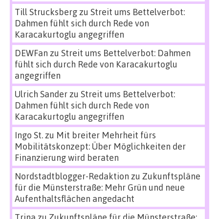
Till Strucksberg
zu
Streit ums Bettelverbot:
Dahmen fühlt sich durch Rede von
Karacakurtoglu angegriffen
DEWFan
zu
Streit ums Bettelverbot: Dahmen
fühlt sich durch Rede von Karacakurtoglu
angegriffen
Ulrich Sander
zu
Streit ums Bettelverbot:
Dahmen fühlt sich durch Rede von
Karacakurtoglu angegriffen
Ingo St.
zu
Mit breiter Mehrheit fürs
Mobilitätskonzept: Über Möglichkeiten der
Finanzierung wird beraten
Nordstadtblogger-Redaktion
zu
Zukunftspläne
für die Münsterstraße: Mehr Grün und neue
Aufenthaltsflächen angedacht
Trina
zu
Zukunftspläne für die Münsterstraße: