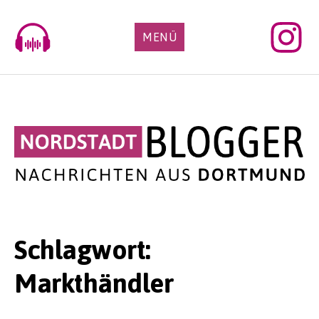
Skip
to
MENÜ
content
Schlagwort:
Markthändler