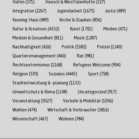
Hafen
(371)
Hoesch & Westfalenhütte
(327)
Integration
(2267)
Jugendarbeit
(1675)
Justiz
(489)
Keuning-Haus
(489)
Kirche & Glauben
(856)
Kultur & Kreatives
(4352)
Kunst
(1701)
Medien
(471)
Medizin & Gesundheit
(811)
Musik
(1287)
Nachhaltigkeit
(426)
Politik
(5382)
Polizei
(1240)
Quartiersmanagement
(460)
Rat
(981)
Rechtsextremismus
(1168)
Refugees Welcome
(904)
Religion
(570)
Soziales
(4443)
Sport
(758)
Stadtentwicklung & -planung
(1133)
Umweltschutz & Klima
(1108)
Uncategorized
(917)
Veranstaltung
(5027)
Verkehr & Mobilität
(1056)
Wahlen
(474)
Wirtschaft & Verbraucher
(3816)
Wissenschaft
(467)
Wohnen
(784)