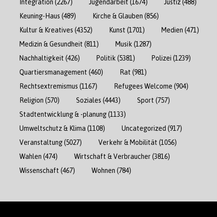
Integration
(2267)
Jugendarbeit
(1674)
Justiz
(488)
Keuning-Haus
(489)
Kirche & Glauben
(856)
Kultur & Kreatives
(4352)
Kunst
(1701)
Medien
(471)
Medizin & Gesundheit
(811)
Musik
(1287)
Nachhaltigkeit
(426)
Politik
(5381)
Polizei
(1239)
Quartiersmanagement
(460)
Rat
(981)
Rechtsextremismus
(1167)
Refugees Welcome
(904)
Religion
(570)
Soziales
(4443)
Sport
(757)
Stadtentwicklung & -planung
(1133)
Umweltschutz & Klima
(1108)
Uncategorized
(917)
Veranstaltung
(5027)
Verkehr & Mobilität
(1056)
Wahlen
(474)
Wirtschaft & Verbraucher
(3816)
Wissenschaft
(467)
Wohnen
(784)