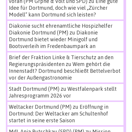
voran (PM Grpne & Volt und SPD)
zu
Eine gute
Idee für Dortmund, doch wie viel „Zürcher
Modell“ kann Dortmund sich leisten?
Diakonie sucht ehrenamtliche Hospizhelfer
Diakonie Dortmund (PM)
zu
Diakonie
Dortmund bietet wieder Minigolf und
Bootsverleih im Fredenbaumpark an
Brief der Fraktion Linke & Tierschutz an den
Regierungspräsidenten
zu
Wem gehört die
Innenstadt? Dortmund beschließt Bettelverbot
vor der Außengastronomie
Stadt Dortmund (PM)
zu
Westfalenpark stellt
Jahresprogramm 2026 vor
Weltacker Dortmund (PM)
zu
Eröffnung in
Dortmund: Der Weltacker am Schultenhof
startet in seine erste Saison
MdL Anja Butschkau (SPD) (PM)
zu
Mission