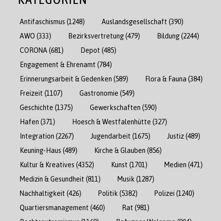
Antifaschismus
(1248)
Auslandsgesellschaft
(390)
AWO
(333)
Bezirksvertretung
(479)
Bildung
(2244)
CORONA
(681)
Depot
(485)
Engagement & Ehrenamt
(784)
Erinnerungsarbeit & Gedenken
(589)
Flora & Fauna
(384)
Freizeit
(1107)
Gastronomie
(549)
Geschichte
(1375)
Gewerkschaften
(590)
Hafen
(371)
Hoesch & Westfalenhütte
(327)
Integration
(2267)
Jugendarbeit
(1675)
Justiz
(489)
Keuning-Haus
(489)
Kirche & Glauben
(856)
Kultur & Kreatives
(4352)
Kunst
(1701)
Medien
(471)
Medizin & Gesundheit
(811)
Musik
(1287)
Nachhaltigkeit
(426)
Politik
(5382)
Polizei
(1240)
Quartiersmanagement
(460)
Rat
(981)