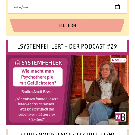
„SYSTEMFEHLER“ – DER PODCAST #29
SERIE: NORDSTADT-GESCHICHTE(N)