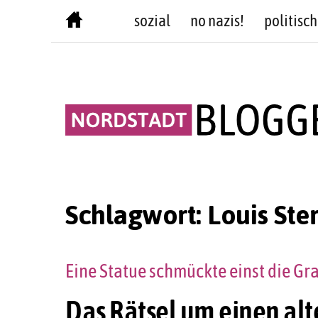
Skip
sozial
no nazis!
politisch
to
content
Schlagwort:
Louis Ste
Eine Statue schmückte einst die Gr
Das Rätsel um einen al