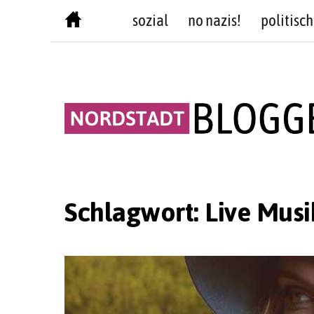
Skip
sozial
no nazis!
politisch
to
content
Schlagwort:
Live Mus