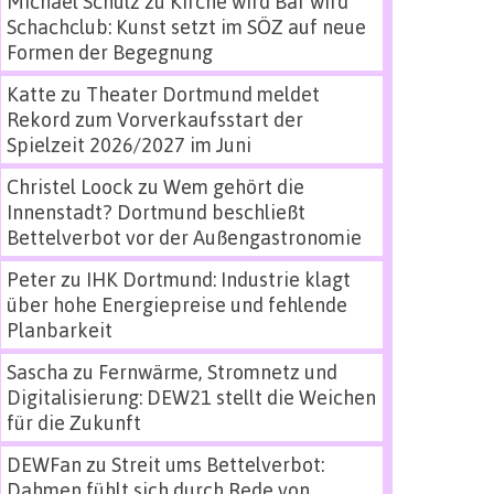
Michael Schulz
zu
Kirche wird Bar wird
Schachclub: Kunst setzt im SÖZ auf neue
Formen der Begegnung
Katte
zu
Theater Dortmund meldet
Rekord zum Vorverkaufsstart der
Spielzeit 2026/2027 im Juni
Christel Loock
zu
Wem gehört die
Innenstadt? Dortmund beschließt
Bettelverbot vor der Außengastronomie
Peter
zu
IHK Dortmund: Industrie klagt
über hohe Energiepreise und fehlende
Planbarkeit
Sascha
zu
Fernwärme, Stromnetz und
Digitalisierung: DEW21 stellt die Weichen
für die Zukunft
DEWFan
zu
Streit ums Bettelverbot:
Dahmen fühlt sich durch Rede von