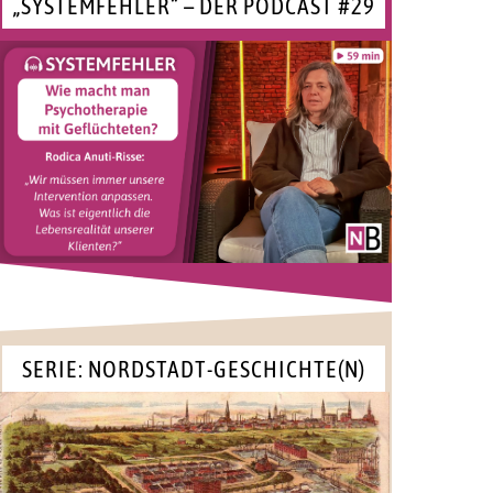
„SYSTEMFEHLER“ – DER PODCAST #29
SERIE: NORDSTADT-GESCHICHTE(N)