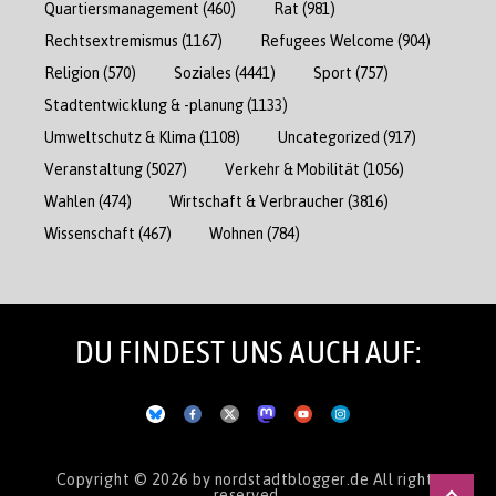
Quartiersmanagement
(460)
Rat
(981)
Rechtsextremismus
(1167)
Refugees Welcome
(904)
Religion
(570)
Soziales
(4441)
Sport
(757)
Stadtentwicklung & -planung
(1133)
Umweltschutz & Klima
(1108)
Uncategorized
(917)
Veranstaltung
(5027)
Verkehr & Mobilität
(1056)
Wahlen
(474)
Wirtschaft & Verbraucher
(3816)
Wissenschaft
(467)
Wohnen
(784)
DU FINDEST UNS AUCH AUF:
Copyright © 2026
by nordstadtblogger.de
All rights
reserved.