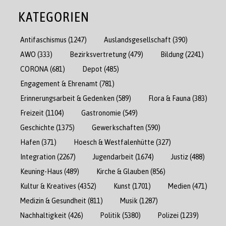
KATEGORIEN
Antifaschismus
(1247)
Auslandsgesellschaft
(390)
AWO
(333)
Bezirksvertretung
(479)
Bildung
(2241)
CORONA
(681)
Depot
(485)
Engagement & Ehrenamt
(781)
Erinnerungsarbeit & Gedenken
(589)
Flora & Fauna
(383)
Freizeit
(1104)
Gastronomie
(549)
Geschichte
(1375)
Gewerkschaften
(590)
Hafen
(371)
Hoesch & Westfalenhütte
(327)
Integration
(2267)
Jugendarbeit
(1674)
Justiz
(488)
Keuning-Haus
(489)
Kirche & Glauben
(856)
Kultur & Kreatives
(4352)
Kunst
(1701)
Medien
(471)
Medizin & Gesundheit
(811)
Musik
(1287)
Nachhaltigkeit
(426)
Politik
(5380)
Polizei
(1239)