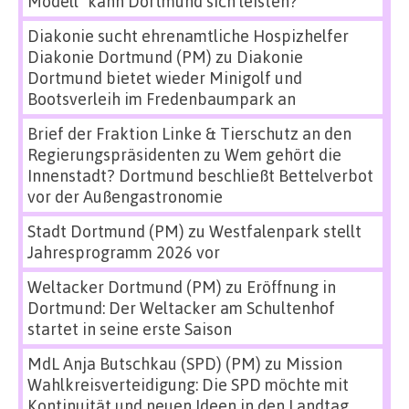
Modell“ kann Dortmund sich leisten?
Diakonie sucht ehrenamtliche Hospizhelfer
Diakonie Dortmund (PM)
zu
Diakonie
Dortmund bietet wieder Minigolf und
Bootsverleih im Fredenbaumpark an
Brief der Fraktion Linke & Tierschutz an den
Regierungspräsidenten
zu
Wem gehört die
Innenstadt? Dortmund beschließt Bettelverbot
vor der Außengastronomie
Stadt Dortmund (PM)
zu
Westfalenpark stellt
Jahresprogramm 2026 vor
Weltacker Dortmund (PM)
zu
Eröffnung in
Dortmund: Der Weltacker am Schultenhof
startet in seine erste Saison
MdL Anja Butschkau (SPD) (PM)
zu
Mission
Wahlkreisverteidigung: Die SPD möchte mit
Kontinuität und neuen Ideen in den Landtag