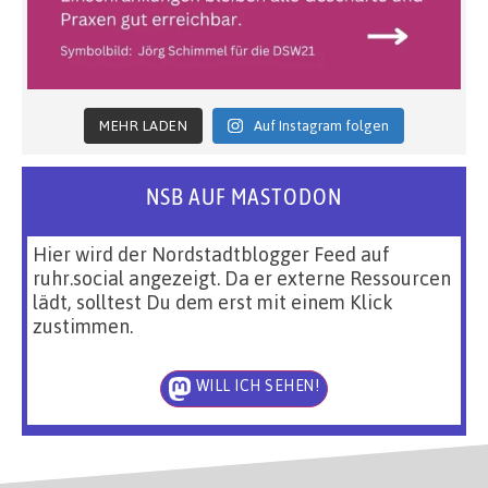
MEHR LADEN
Auf Instagram folgen
NSB AUF MASTODON
Hier wird der Nordstadtblogger Feed auf
ruhr.social angezeigt. Da er externe Ressourcen
lädt, solltest Du dem erst mit einem Klick
zustimmen.
WILL ICH SEHEN!