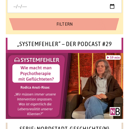
„SYSTEMFEHLER“ – DER PODCAST #29
SERIE: NORDSTADT-GESCHICHTE(N)