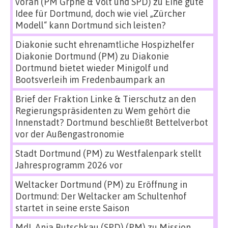
voran (PM Grpne & Volt und SPD)
zu
Eine gute
Idee für Dortmund, doch wie viel „Zürcher
Modell“ kann Dortmund sich leisten?
Diakonie sucht ehrenamtliche Hospizhelfer
Diakonie Dortmund (PM)
zu
Diakonie
Dortmund bietet wieder Minigolf und
Bootsverleih im Fredenbaumpark an
Brief der Fraktion Linke & Tierschutz an den
Regierungspräsidenten
zu
Wem gehört die
Innenstadt? Dortmund beschließt Bettelverbot
vor der Außengastronomie
Stadt Dortmund (PM)
zu
Westfalenpark stellt
Jahresprogramm 2026 vor
Weltacker Dortmund (PM)
zu
Eröffnung in
Dortmund: Der Weltacker am Schultenhof
startet in seine erste Saison
MdL Anja Butschkau (SPD) (PM)
zu
Mission