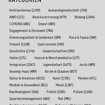
Antifaschismus
(1249)
Auslandsgesellschaft
(390)
AWO
(333)
Bezirksvertretung
(479)
Bildung
(2244)
CORONA
(681)
Depot
(485)
Engagement & Ehrenamt
(784)
Erinnerungsarbeit & Gedenken
(589)
Flora & Fauna
(384)
Freizeit
(1108)
Gastronomie
(549)
Geschichte
(1376)
Gewerkschaften
(590)
Hafen
(371)
Hoesch & Westfalenhütte
(327)
Integration
(2267)
Jugendarbeit
(1675)
Justiz
(489)
Keuning-Haus
(489)
Kirche & Glauben
(857)
Kultur & Kreatives
(4352)
Kunst
(1701)
Medien
(471)
Medizin & Gesundheit
(811)
Musik
(1287)
Nachhaltigkeit
(426)
Politik
(5383)
Polizei
(1240)
Quartiersmanagement
(460)
Rat
(981)