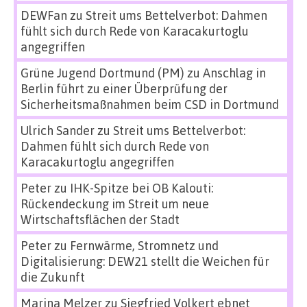
DEWFan
zu
Streit ums Bettelverbot: Dahmen
fühlt sich durch Rede von Karacakurtoglu
angegriffen
Grüne Jugend Dortmund (PM)
zu
Anschlag in
Berlin führt zu einer Überprüfung der
Sicherheitsmaßnahmen beim CSD in Dortmund
Ulrich Sander
zu
Streit ums Bettelverbot:
Dahmen fühlt sich durch Rede von
Karacakurtoglu angegriffen
Peter
zu
IHK-Spitze bei OB Kalouti:
Rückendeckung im Streit um neue
Wirtschaftsflächen der Stadt
Peter
zu
Fernwärme, Stromnetz und
Digitalisierung: DEW21 stellt die Weichen für
die Zukunft
Marina Melzer
zu
Siegfried Volkert ebnet