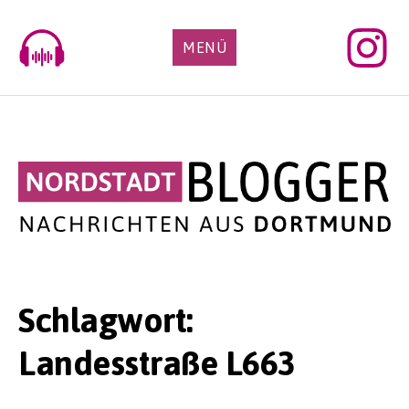
Skip
to
MENÜ
content
Schlagwort:
Landesstraße L663