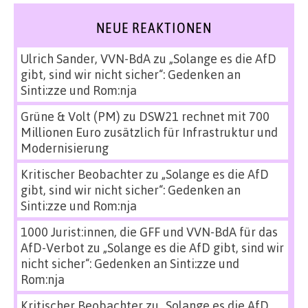
NEUE REAKTIONEN
Ulrich Sander, VVN-BdA
zu
„Solange es die AfD
gibt, sind wir nicht sicher“: Gedenken an
Sinti:zze und Rom:nja
Grüne & Volt (PM)
zu
DSW21 rechnet mit 700
Millionen Euro zusätzlich für Infrastruktur und
Modernisierung
Kritischer Beobachter
zu
„Solange es die AfD
gibt, sind wir nicht sicher“: Gedenken an
Sinti:zze und Rom:nja
1000 Jurist:innen, die GFF und VVN-BdA für das
AfD-Verbot
zu
„Solange es die AfD gibt, sind wir
nicht sicher“: Gedenken an Sinti:zze und
Rom:nja
Kritischer Beobachter
zu
„Solange es die AfD