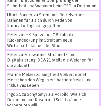
Berlin führt zu einer Überprüfung der
Sicherheitsmaßnahmen beim CSD in Dortmund
Ulrich Sander
zu
Streit ums Bettelverbot:
Dahmen fühlt sich durch Rede von
Karacakurtoglu angegriffen
Peter
zu
IHK-Spitze bei OB Kalouti:
Rückendeckung im Streit um neue
Wirtschaftsflächen der Stadt
Peter
zu
Fernwärme, Stromnetz und
Digitalisierung: DEW21 stellt die Weichen für
die Zukunft
Marina Melzer
zu
Siegfried Volkert ebnet
Menschen den Weg in ein barrierefreies und
inklusives Leben
Ingo St.
zu
Schytomyr als Vorbild: Wie sich
Dortmund auf Krisen und Schutzräume
vorbereiten will