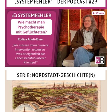
„SYSTEMFEHLER“ – DER PODCAST #29
SERIE: NORDSTADT-GESCHICHTE(N)