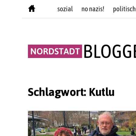
Skip
sozial
no nazis!
politisch
to
content
Schlagwort:
Kutlu