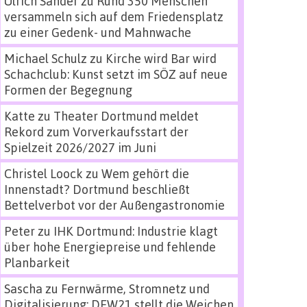
Ulrich Sander
zu
Rund 350 Menschen
versammeln sich auf dem Friedensplatz
zu einer Gedenk- und Mahnwache
Michael Schulz
zu
Kirche wird Bar wird
Schachclub: Kunst setzt im SÖZ auf neue
Formen der Begegnung
Katte
zu
Theater Dortmund meldet
Rekord zum Vorverkaufsstart der
Spielzeit 2026/2027 im Juni
Christel Loock
zu
Wem gehört die
Innenstadt? Dortmund beschließt
Bettelverbot vor der Außengastronomie
Peter
zu
IHK Dortmund: Industrie klagt
über hohe Energiepreise und fehlende
Planbarkeit
Sascha
zu
Fernwärme, Stromnetz und
Digitalisierung: DEW21 stellt die Weichen