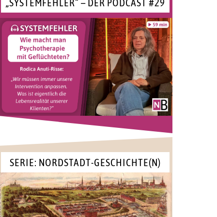
„SYSTEMFEHLER“ – DER PODCAST #29
SERIE: NORDSTADT-GESCHICHTE(N)