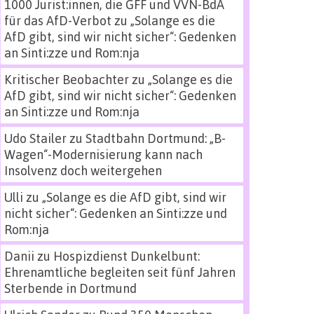
1000 Jurist:innen, die GFF und VVN-BdA
für das AfD-Verbot
zu
„Solange es die
AfD gibt, sind wir nicht sicher“: Gedenken
an Sinti:zze und Rom:nja
Kritischer Beobachter
zu
„Solange es die
AfD gibt, sind wir nicht sicher“: Gedenken
an Sinti:zze und Rom:nja
Udo Stailer
zu
Stadtbahn Dortmund: „B-
Wagen“-Modernisierung kann nach
Insolvenz doch weitergehen
Ulli
zu
„Solange es die AfD gibt, sind wir
nicht sicher“: Gedenken an Sinti:zze und
Rom:nja
Danii
zu
Hospizdienst Dunkelbunt:
Ehrenamtliche begleiten seit fünf Jahren
Sterbende in Dortmund