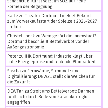
Schachclub: Kunst setzt im SÖZ auf neue
Formen der Begegnung
Katte
zu
Theater Dortmund meldet Rekord
zum Vorverkaufsstart der Spielzeit 2026/2027
im Juni
Christel Loock
zu
Wem gehört die Innenstadt?
Dortmund beschließt Bettelverbot vor der
Außengastronomie
Peter
zu
IHK Dortmund: Industrie klagt über
hohe Energiepreise und fehlende Planbarkeit
Sascha
zu
Fernwärme, Stromnetz und
Digitalisierung: DEW21 stellt die Weichen für
die Zukunft
DEWFan
zu
Streit ums Bettelverbot: Dahmen
fühlt sich durch Rede von Karacakurtoglu
angegriffen