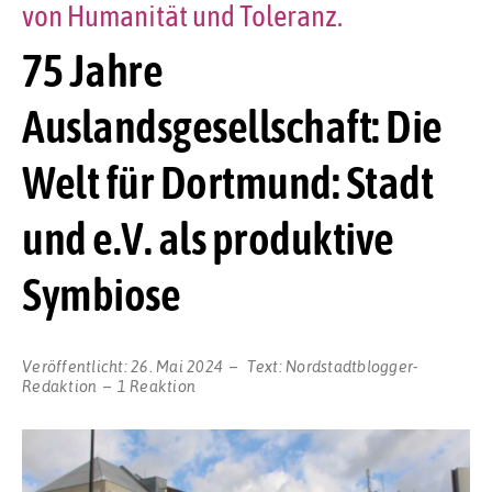
von Humanität und Toleranz.
75 Jahre
Auslandsgesellschaft: Die
Welt für Dortmund: Stadt
und e.V. als produktive
Symbiose
Veröffentlicht:
26. Mai 2024
Text:
Nordstadtblogger-
Redaktion
1 Reaktion