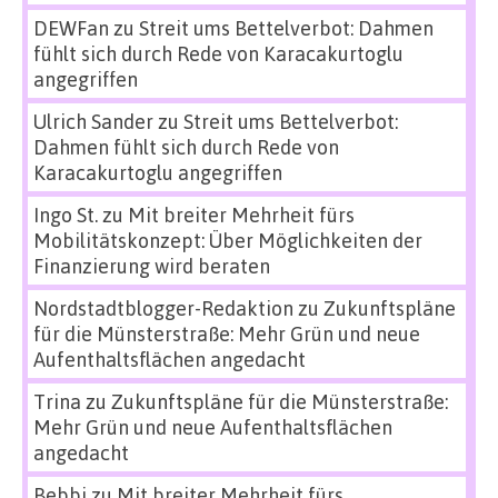
DEWFan
zu
Streit ums Bettelverbot: Dahmen
fühlt sich durch Rede von Karacakurtoglu
angegriffen
Ulrich Sander
zu
Streit ums Bettelverbot:
Dahmen fühlt sich durch Rede von
Karacakurtoglu angegriffen
Ingo St.
zu
Mit breiter Mehrheit fürs
Mobilitätskonzept: Über Möglichkeiten der
Finanzierung wird beraten
Nordstadtblogger-Redaktion
zu
Zukunftspläne
für die Münsterstraße: Mehr Grün und neue
Aufenthaltsflächen angedacht
Trina
zu
Zukunftspläne für die Münsterstraße:
Mehr Grün und neue Aufenthaltsflächen
angedacht
Bebbi
zu
Mit breiter Mehrheit fürs