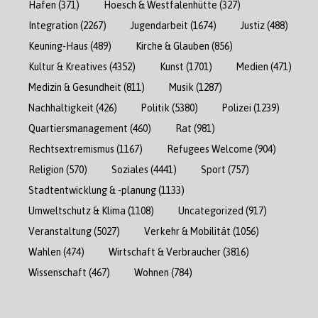
Hafen
(371)
Hoesch & Westfalenhütte
(327)
Integration
(2267)
Jugendarbeit
(1674)
Justiz
(488)
Keuning-Haus
(489)
Kirche & Glauben
(856)
Kultur & Kreatives
(4352)
Kunst
(1701)
Medien
(471)
Medizin & Gesundheit
(811)
Musik
(1287)
Nachhaltigkeit
(426)
Politik
(5380)
Polizei
(1239)
Quartiersmanagement
(460)
Rat
(981)
Rechtsextremismus
(1167)
Refugees Welcome
(904)
Religion
(570)
Soziales
(4441)
Sport
(757)
Stadtentwicklung & -planung
(1133)
Umweltschutz & Klima
(1108)
Uncategorized
(917)
Veranstaltung
(5027)
Verkehr & Mobilität
(1056)
Wahlen
(474)
Wirtschaft & Verbraucher
(3816)
Wissenschaft
(467)
Wohnen
(784)