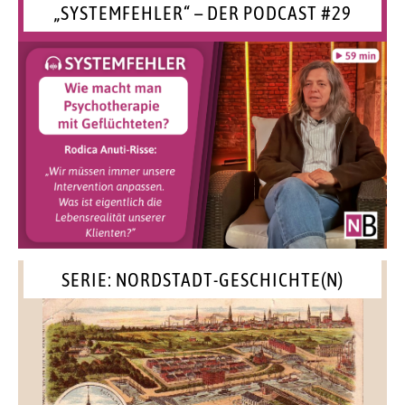
„SYSTEMFEHLER“ – DER PODCAST #29
SERIE: NORDSTADT-GESCHICHTE(N)