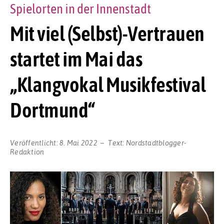
Spielorten in der Innenstadt
Mit viel (Selbst)-Vertrauen
startet im Mai das
„Klangvokal Musikfestival
Dortmund“
Veröffentlicht:
8. Mai 2022
Text:
Nordstadtblogger-
Redaktion