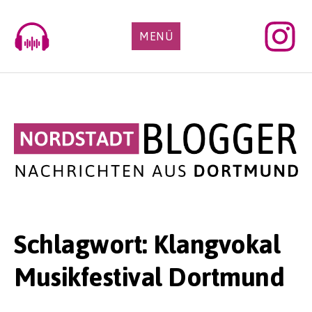
Skip
to
MENÜ
content
Schlagwort:
Klangvokal
Musikfestival Dortmund