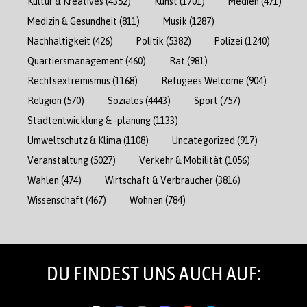
Kultur & Kreatives
(4352)
Kunst
(1701)
Medien
(471)
Medizin & Gesundheit
(811)
Musik
(1287)
Nachhaltigkeit
(426)
Politik
(5382)
Polizei
(1240)
Quartiersmanagement
(460)
Rat
(981)
Rechtsextremismus
(1168)
Refugees Welcome
(904)
Religion
(570)
Soziales
(4443)
Sport
(757)
Stadtentwicklung & -planung
(1133)
Umweltschutz & Klima
(1108)
Uncategorized
(917)
Veranstaltung
(5027)
Verkehr & Mobilität
(1056)
Wahlen
(474)
Wirtschaft & Verbraucher
(3816)
Wissenschaft
(467)
Wohnen
(784)
DU FINDEST UNS AUCH AUF: