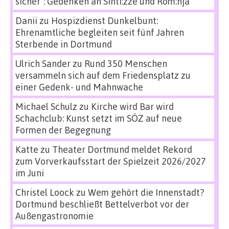
sicher“: Gedenken an Sinti:zze und Rom:nja
Danii
zu
Hospizdienst Dunkelbunt:
Ehrenamtliche begleiten seit fünf Jahren
Sterbende in Dortmund
Ulrich Sander
zu
Rund 350 Menschen
versammeln sich auf dem Friedensplatz zu
einer Gedenk- und Mahnwache
Michael Schulz
zu
Kirche wird Bar wird
Schachclub: Kunst setzt im SÖZ auf neue
Formen der Begegnung
Katte
zu
Theater Dortmund meldet Rekord
zum Vorverkaufsstart der Spielzeit 2026/2027
im Juni
Christel Loock
zu
Wem gehört die Innenstadt?
Dortmund beschließt Bettelverbot vor der
Außengastronomie