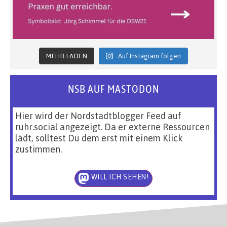
MEHR LADEN
Auf Instagram folgen
NSB AUF MASTODON
Hier wird der Nordstadtblogger Feed auf
ruhr.social angezeigt. Da er externe Ressourcen
lädt, solltest Du dem erst mit einem Klick
zustimmen.
WILL ICH SEHEN!