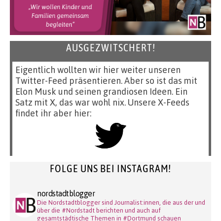
AUSGEZWITSCHERT!
Eigentlich wollten wir hier weiter unseren
Twitter-Feed präsentieren. Aber so ist das mit
Elon Musk und seinen grandiosen Ideen. Ein
Satz mit X, das war wohl nix. Unsere X-Feeds
findet ihr aber hier:
FOLGE UNS BEI INSTAGRAM!
nordstadtblogger
Die Nordstadtblogger sind Journalist:innen, die aus der und
über die #Nordstadt berichten und auch auf
gesamtstädtische Themen in #Dortmund schauen