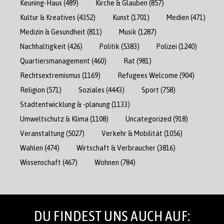
Keuning-Haus
(489)
Kirche & Glauben
(857)
Kultur & Kreatives
(4352)
Kunst
(1701)
Medien
(471)
Medizin & Gesundheit
(811)
Musik
(1287)
Nachhaltigkeit
(426)
Politik
(5383)
Polizei
(1240)
Quartiersmanagement
(460)
Rat
(981)
Rechtsextremismus
(1169)
Refugees Welcome
(904)
Religion
(571)
Soziales
(4443)
Sport
(758)
Stadtentwicklung & -planung
(1133)
Umweltschutz & Klima
(1108)
Uncategorized
(918)
Veranstaltung
(5027)
Verkehr & Mobilität
(1056)
Wahlen
(474)
Wirtschaft & Verbraucher
(3816)
Wissenschaft
(467)
Wohnen
(784)
DU FINDEST UNS AUCH AUF: