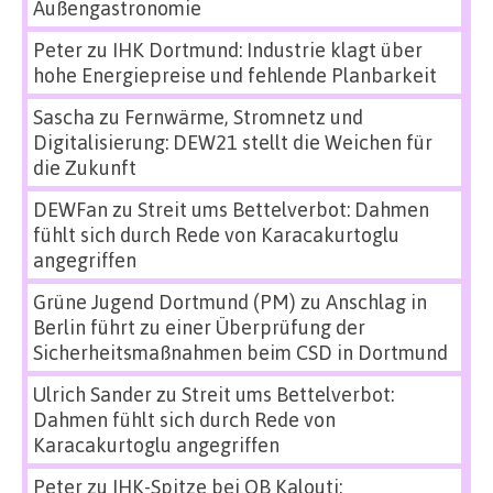
Außengastronomie
Peter
zu
IHK Dortmund: Industrie klagt über
hohe Energiepreise und fehlende Planbarkeit
Sascha
zu
Fernwärme, Stromnetz und
Digitalisierung: DEW21 stellt die Weichen für
die Zukunft
DEWFan
zu
Streit ums Bettelverbot: Dahmen
fühlt sich durch Rede von Karacakurtoglu
angegriffen
Grüne Jugend Dortmund (PM)
zu
Anschlag in
Berlin führt zu einer Überprüfung der
Sicherheitsmaßnahmen beim CSD in Dortmund
Ulrich Sander
zu
Streit ums Bettelverbot:
Dahmen fühlt sich durch Rede von
Karacakurtoglu angegriffen
Peter
zu
IHK-Spitze bei OB Kalouti: