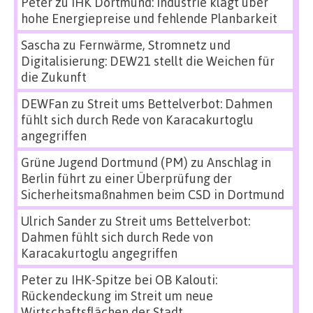
Peter
zu
IHK Dortmund: Industrie klagt über
hohe Energiepreise und fehlende Planbarkeit
Sascha
zu
Fernwärme, Stromnetz und
Digitalisierung: DEW21 stellt die Weichen für
die Zukunft
DEWFan
zu
Streit ums Bettelverbot: Dahmen
fühlt sich durch Rede von Karacakurtoglu
angegriffen
Grüne Jugend Dortmund (PM)
zu
Anschlag in
Berlin führt zu einer Überprüfung der
Sicherheitsmaßnahmen beim CSD in Dortmund
Ulrich Sander
zu
Streit ums Bettelverbot:
Dahmen fühlt sich durch Rede von
Karacakurtoglu angegriffen
Peter
zu
IHK-Spitze bei OB Kalouti:
Rückendeckung im Streit um neue
Wirtschaftsflächen der Stadt