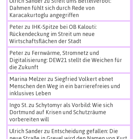
Ulrich Sander
zu
Streit ums Bettelverbot:
Dahmen fühlt sich durch Rede von
Karacakurtoglu angegriffen
Peter
zu
IHK-Spitze bei OB Kalouti:
Rückendeckung im Streit um neue
Wirtschaftsflächen der Stadt
Peter
zu
Fernwärme, Stromnetz und
Digitalisierung: DEW21 stellt die Weichen für
die Zukunft
Marina Melzer
zu
Siegfried Volkert ebnet
Menschen den Weg in ein barrierefreies und
inklusives Leben
Ingo St.
zu
Schytomyr als Vorbild: Wie sich
Dortmund auf Krisen und Schutzräume
vorbereiten will
Ulrich Sander
zu
Entscheidung gefallen: Die
neue Straße in Grevel wird den Namen von Kurt