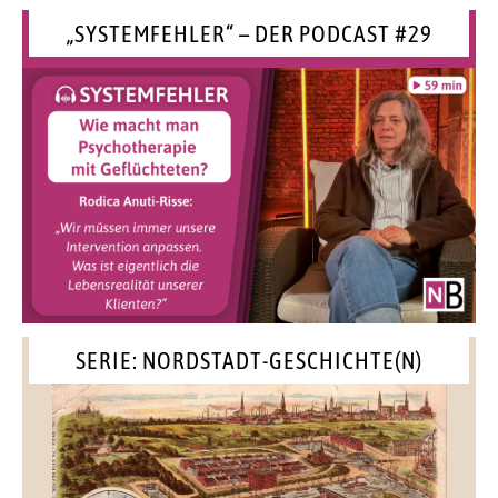
„SYSTEMFEHLER“ – DER PODCAST #29
SERIE: NORDSTADT-GESCHICHTE(N)