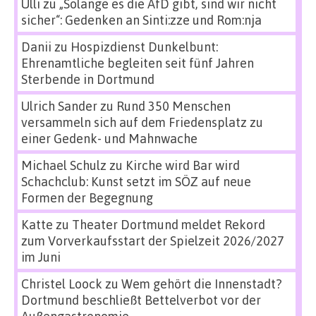
Ulli
zu
„Solange es die AfD gibt, sind wir nicht
sicher“: Gedenken an Sinti:zze und Rom:nja
Danii
zu
Hospizdienst Dunkelbunt:
Ehrenamtliche begleiten seit fünf Jahren
Sterbende in Dortmund
Ulrich Sander
zu
Rund 350 Menschen
versammeln sich auf dem Friedensplatz zu
einer Gedenk- und Mahnwache
Michael Schulz
zu
Kirche wird Bar wird
Schachclub: Kunst setzt im SÖZ auf neue
Formen der Begegnung
Katte
zu
Theater Dortmund meldet Rekord
zum Vorverkaufsstart der Spielzeit 2026/2027
im Juni
Christel Loock
zu
Wem gehört die Innenstadt?
Dortmund beschließt Bettelverbot vor der