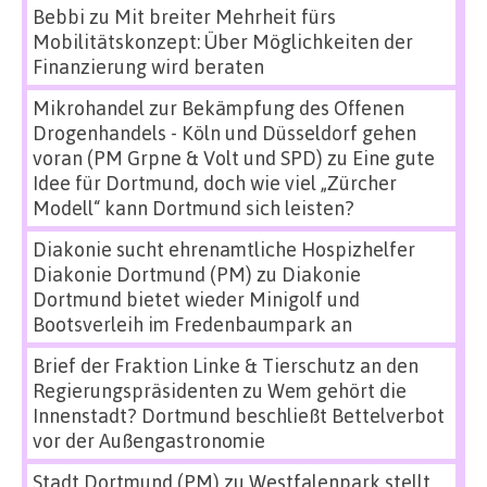
Bebbi
zu
Mit breiter Mehrheit fürs
Mobilitätskonzept: Über Möglichkeiten der
Finanzierung wird beraten
Mikrohandel zur Bekämpfung des Offenen
Drogenhandels - Köln und Düsseldorf gehen
voran (PM Grpne & Volt und SPD)
zu
Eine gute
Idee für Dortmund, doch wie viel „Zürcher
Modell“ kann Dortmund sich leisten?
Diakonie sucht ehrenamtliche Hospizhelfer
Diakonie Dortmund (PM)
zu
Diakonie
Dortmund bietet wieder Minigolf und
Bootsverleih im Fredenbaumpark an
Brief der Fraktion Linke & Tierschutz an den
Regierungspräsidenten
zu
Wem gehört die
Innenstadt? Dortmund beschließt Bettelverbot
vor der Außengastronomie
Stadt Dortmund (PM)
zu
Westfalenpark stellt