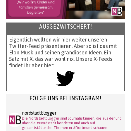
AUSGEZWITSCHERT!
Eigentlich wollten wir hier weiter unseren
Twitter-Feed präsentieren. Aber so ist das mit
Elon Musk und seinen grandiosen Ideen. Ein
Satz mit X, das war wohl nix. Unsere X-Feeds
findet ihr aber hier:
FOLGE UNS BEI INSTAGRAM!
nordstadtblogger
Die Nordstadtblogger sind Journalist:innen, die aus der und
über die #Nordstadt berichten und auch auf
gesamtstädtische Themen in #Dortmund schauen