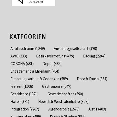
KATEGORIEN
Antifaschismus
(1249)
Auslandsgesellschaft
(390)
AWO
(333)
Bezirksvertretung
(479)
Bildung
(2244)
CORONA
(681)
Depot
(485)
Engagement & Ehrenamt
(784)
Erinnerungsarbeit & Gedenken
(589)
Flora & Fauna
(384)
Freizeit
(1108)
Gastronomie
(549)
Geschichte
(1376)
Gewerkschaften
(590)
Hafen
(371)
Hoesch & Westfalenhütte
(327)
Integration
(2267)
Jugendarbeit
(1675)
Justiz
(489)
Keuning-Haus
(489)
Kirche & Glauben
(857)