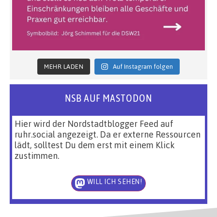
MEHR LADEN
Auf Instagram folgen
NSB AUF MASTODON
Hier wird der Nordstadtblogger Feed auf
ruhr.social angezeigt. Da er externe Ressourcen
lädt, solltest Du dem erst mit einem Klick
zustimmen.
WILL ICH SEHEN!