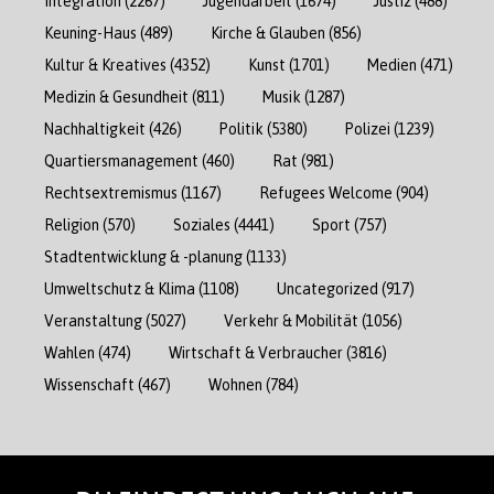
Integration
(2267)
Jugendarbeit
(1674)
Justiz
(488)
Keuning-Haus
(489)
Kirche & Glauben
(856)
Kultur & Kreatives
(4352)
Kunst
(1701)
Medien
(471)
Medizin & Gesundheit
(811)
Musik
(1287)
Nachhaltigkeit
(426)
Politik
(5380)
Polizei
(1239)
Quartiersmanagement
(460)
Rat
(981)
Rechtsextremismus
(1167)
Refugees Welcome
(904)
Religion
(570)
Soziales
(4441)
Sport
(757)
Stadtentwicklung & -planung
(1133)
Umweltschutz & Klima
(1108)
Uncategorized
(917)
Veranstaltung
(5027)
Verkehr & Mobilität
(1056)
Wahlen
(474)
Wirtschaft & Verbraucher
(3816)
Wissenschaft
(467)
Wohnen
(784)