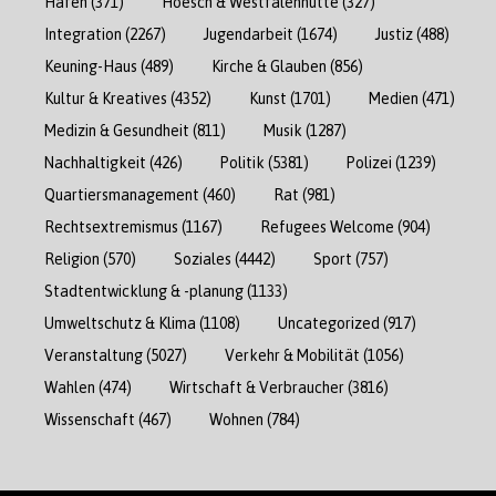
Hafen
(371)
Hoesch & Westfalenhütte
(327)
Integration
(2267)
Jugendarbeit
(1674)
Justiz
(488)
Keuning-Haus
(489)
Kirche & Glauben
(856)
Kultur & Kreatives
(4352)
Kunst
(1701)
Medien
(471)
Medizin & Gesundheit
(811)
Musik
(1287)
Nachhaltigkeit
(426)
Politik
(5381)
Polizei
(1239)
Quartiersmanagement
(460)
Rat
(981)
Rechtsextremismus
(1167)
Refugees Welcome
(904)
Religion
(570)
Soziales
(4442)
Sport
(757)
Stadtentwicklung & -planung
(1133)
Umweltschutz & Klima
(1108)
Uncategorized
(917)
Veranstaltung
(5027)
Verkehr & Mobilität
(1056)
Wahlen
(474)
Wirtschaft & Verbraucher
(3816)
Wissenschaft
(467)
Wohnen
(784)